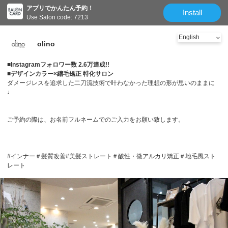
アプリでかんたん予約！
Install
Use Salon code: 7213
olino
■Instagramフォロワー数 2.6万達成!!
■デザインカラー×縮毛矯正 特化サロン
ダメージレスを追求した二刀流技術で叶わなかった理想の形が思いのままに
♩
ご予約の際は、お名前フルネームでのご入力をお願い致します。
#インナー＃髪質改善#美髪ストレート＃酸性・微アルカリ矯正＃地毛風スト
レート