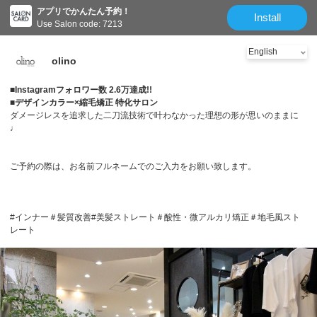
アプリでかんたん予約！
Install
Use Salon code: 7213
olino
■Instagramフォロワー数 2.6万達成!!
■デザインカラー×縮毛矯正 特化サロン
ダメージレスを追求した二刀流技術で叶わなかった理想の形が思いのままに
♩
ご予約の際は、お名前フルネームでのご入力をお願い致します。
#インナー＃髪質改善#美髪ストレート＃酸性・微アルカリ矯正＃地毛風スト
レート