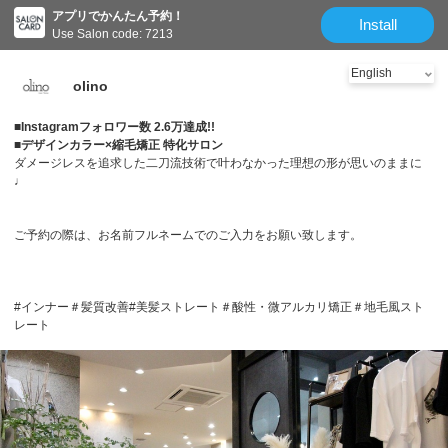
アプリでかんたん予約！
Install
Use Salon code: 7213
olino
■Instagramフォロワー数 2.6万達成!!
■デザインカラー×縮毛矯正 特化サロン
ダメージレスを追求した二刀流技術で叶わなかった理想の形が思いのままに
♩
ご予約の際は、お名前フルネームでのご入力をお願い致します。
#インナー＃髪質改善#美髪ストレート＃酸性・微アルカリ矯正＃地毛風スト
レート