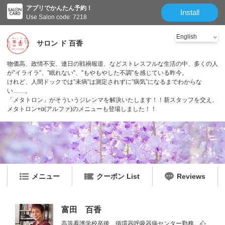
アプリでかんたん予約！
Install
Use Salon code: 7218
サロン ド 百香
物価高、政情不安、連日の戦禍報道、などストレスフルな生活の中、多くの人
が”イライラ”、”眠れない”、”もやもやした不調”を感じている昨今。
けれど、人間ドックでは”未病”は測定されずに”病気”になるまでわからな
い……。
「メタトロン」がそういうジレンマを解決いたします！！新スタッフを交え、
メタトロン+α(アルファ)のメニューも登場しました！！
メニュー
クーポン List
Reviews
富田 百香
高等看護学校卒後、循環器呼吸器病センター勤務。心