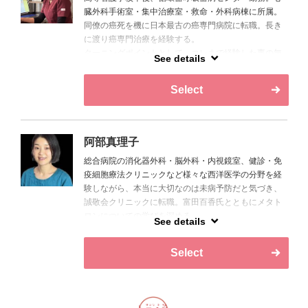
臓外科手術室・集中治療室・救命・外科病棟に所属。
同僚の癌死を機に日本最古の癌専門病院に転職。長き
に渡り癌専門治療を経験する。
ターニングポイントとして、コレまで経験した事の無
See details
い口腔外科・誠敬会クリニックに転職。
難易度の高い口腔外科オペ器械出しをする傍らメタト
Select
ロン読取を誠敬会 吉野敏明会長から直伝される。
阿部真理子
総合病院の消化器外科・脳外科・内視鏡室、健診・免
疫細胞療法クリニックなど様々な西洋医学の分野を経
験しながら、本当に大切なのは未病予防だと気づき、
誠敬会クリニックに転職。富田百香氏とともにメタト
ロンについての学びを深める。
See details
現在はメタトロン以外にも、感情解放リンパドレナー
ジ、ボディートークの施術も行い、クライアントの自
Select
然治癒力を高める施術を行っている。