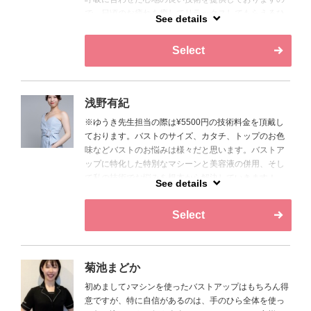
で、日頃のお疲れを癒してリラックスしてもらえるひ
See details
とときをいつも頑張る皆様へのご褒美時間としてお過
ごし頂けたら嬉しいです☺️バストに特化したミラクル
Select
バストで、お一人おひとりのお悩みに真摯に向き合い
ずっと通いたくなる関係を築き人生の応援者になりた
いと思っております♡心を込めて精一杯サポートしま
す★ご指名の場合、指名料として＋1,100円頂きます
浅野有紀
※ゆうき先生担当の際は¥5500円の技術料金を頂戴し
ております。バストのサイズ、カタチ、トップのお色
味などバストのお悩みは様々だと思います。バストア
ップに特化した特別なマシーンと美容液の併用、そし
て私の技術でお悩みを根本から解決していきます！
See details
「こんなに変わるなんて思ってなかったー！」と毎回
喜んでいただけるので皆さまにも感動をお届けいたし
Select
ます！
菊池まどか
初めまして♪マシンを使ったバストアップはもちろん得
意ですが、特に自信があるのは、手のひら全体を使っ