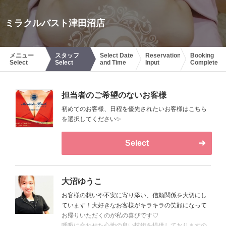
ミラクルバスト津田沼店
メニュー
スタッフ
Select Date
Reservation
Booking
Select
Select
and Time
Input
Complete
担当者のご希望のないお客様
初めてのお客様、日程を優先されたいお客様はこちら
を選択してください✨
Select
大沼ゆうこ
お客様の想いや不安に寄り添い、信頼関係を大切にし
ています！大好きなお客様がキラキラの笑顔になって
お帰りいただくのが私の喜びです♡
呼吸に合わせた心地の良い技術を提供しておりますの