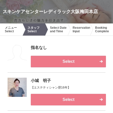
スキンケアセンターレディラック大阪梅田本店
メニュー
スタッフ
Select Date
Reservation
Booking
Select
Select
and Time
Input
Complete
指名なし
Select
小城 明子
【エステティシャン歴16年】
Select