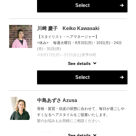
す。
Select
月曜日に小原が出勤する日は、10:00〜18:00まで営業
いたします。
ちょっとした髪型の悩みなどご相談下さい！お客様の
川﨑 慶子 Keiko Kawasaki
ライフスタイルに合った髪型を相談して決めましょ
【スタイリスト・ヘアマネージャー】
う。
<休み> 毎週火曜日・8月3日(月)・10日(月)・24日
毎日のスタイリングやセットがやりやすくなるような
(月)・31日(月)
髪型にしましょう！！
※8月17日(月)～21日(金)は夏季休暇
お話するのも好きなのでお話し好きな方も是非♪
See details
お客様には、何か1つでも、今日美容室に来て良かっ
た！！と感じていただけたらいいなと思います^_^
Select
日々進化を忘れずに笑顔でお待ちしております★
中島あずさ Azusa
骨格・髪質・頭皮の状態に合わせて、毎日が過ごしや
すくなるヘアスタイルをご提案いたします。
髪のお悩みもお気軽にご相談ください。
＜出勤日＞
See details