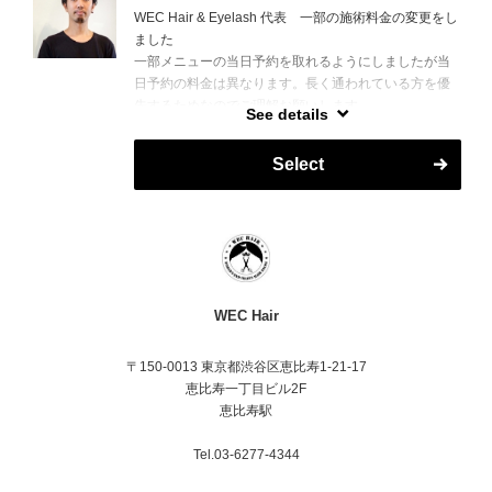
WEC Hair & Eyelash 代表 一部の施術料金の変更をし
ました
一部メニューの当日予約を取れるようにしましたが当
日予約の料金は異なります。長く通われている方を優
先するためなのでご理解お願いします
See details
8月7日、13日休みです。週末は早目のご予約をお願い
します。LINEでは予約枠以外の時間も対応させていた
Select
だきます
English speaking customer should choose Kenji.
Other stylist can't do for English speaking customers.
Some of menu price was changed.
First time tourist need to pay initial fee, weekday 20%
and weekend 35%. Tourist need to pay deposit for
WEC Hair
weekend appointment.
I joined movie hair stylist team, movie called 'Marty
〒150-0013 東京都渋谷区恵比寿1-21-17
Supreme'
恵比寿一丁目ビル2F
恵比寿駅
Tel.03-6277-4344