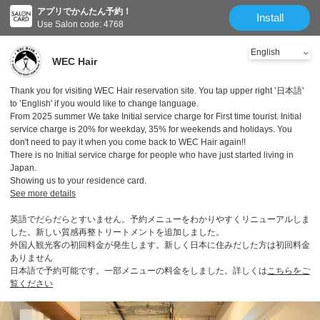
アプリでかんたん予約！
Install
Use Salon code: 4768
WEC Hair
Thank you for visiting WEC Hair reservation site. You tap upper right ’日本語'
to ’English' if you would like to change language.
From 2025 summer We take Initial service charge for First time tourist. Initial
service charge is 20% for weekday, 35% for weekends and holidays. You
don't need to pay it when you come back to WEC Hair again!!
There is no Initial service charge for people who have just started living in
Japan.
Showing us to your residence card.
See more details
英語でだらだらとすいません。予約メニューをわかりやすくリニューアルしま
した。新しい質感再整トリートメントを追加しました。
外国人観光客の初回料金が発生します。新しく日本に住みだした方は初回料金
ありません
日本語で予約可能です。一部メニューの料金をしました。詳しくは
こちらをご
覧ください