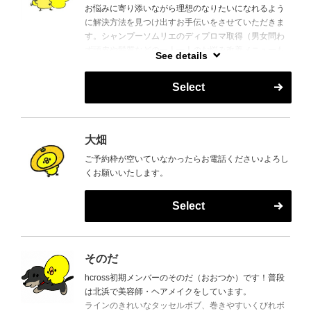
お悩みに寄り添いながら理想のなりたいになれるよう
に解決方法を見つけ出すお手伝いをさせていただきま
す。シャンプーソムリエのディプロマ取得（男女問わ
ず頭皮や髪質などの一人一人のお悩み改善メニューも
See details
ご用意しております）
オシャレ塾とイベントを定期的に開催しています。講
Select
師として活動（ヘアセット、メイク、ファッションな
ど子どもや保護者様と一緒に学びたいメニューをご用
意しています）
豊津店、蛍池店、イベント参加（日曜日）などいろん
大畑
なところに出没！
ご予約枠が空いていなかったらお電話ください♪よろし
あまり更新していませんが・・・インスタグラムもや
くお願いいたします。
っていますw
hcross全体→hcross_ht
シャンプーソムリエ→makky_sue
Select
子供と大人の美容塾→bunby_bunby
そのだ
__=
hcross初期メンバーのそのだ（おおつか）です！普段
は北浜で美容師・ヘアメイクをしています。
ラインのきれいなタッセルボブ、巻きやすいくびれボ