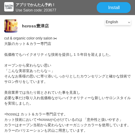
アプリでかんたん予約！
Install
Use Salon code: 203677
hcross豊津店
cut & organic color only salon ✂️
大阪のカット＆カラー専門店
低価格でもハイクオリティな技術を提供し１５年目を迎えました。
オープンから変わらない思い
「こんな美容室あったらな～」
そんなお客様の思いに寄り添いしっかりとしたカウンセリングと確かな技術で
サロン作りをしています。
美容業界では当たり前とされていた事を見直し
必要な事だけ取り入れ低価格ながらハイクオリティーな新しいサロンスタイル
を実現しました。
+hcossは カット＆カラー専門店です。
カット技術において+hcrossが心がけているのは 「意外性と扱いやすさ」
カラーはオープン当初から変わらないオーガニックカラーを使用しています。
カラーのバリエーションも沢山ご用意しています。