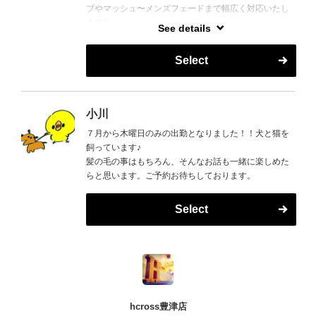
ブやマッシュ〜メンズフェードまで幅広く対応いたし
ます！
See details
いつものカラーに＋インナーカラー、ハイライト、裾
カラーなどのデザインカラーもお任せください◎
Select
「なんかちょっと変えたい。」
そんな気分、大歓迎です◎
休日はダックスフンド3匹とキャンプに明け暮れる日々
です！
小川
月に2〜3回、この豊津店に出没しますので、ぜひお気
７月から木曜日のみの出勤となりました！！犬と猫を
軽にご相談ください★
飼っています♪
髪の毛の事はもちろん、そんなお話も一緒に楽しめた
らと思います。ご予約お待ちしております。
Select
hcross豊津店