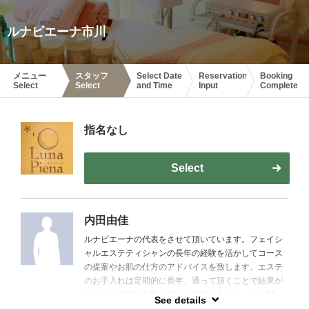
ルナピエーナ市川
メニュー
スタッフ
Select Date
Reservation
Booking
Select
Select
and Time
Input
Complete
指名なし
Select
内田由佳
ルナピエーナの代表をさせて頂いています。フェイシ
ャルエステティシャンの長年の経験を活かしてコース
の提案やお肌の仕方のアドバイスを致します。エステ
のお手入れは定期的に長年、通って頂くことで結果が
でます。来店しお肌に触らせて頂けるこそ、その都
See details
度、状態にあったケアの方法も伝えられます。