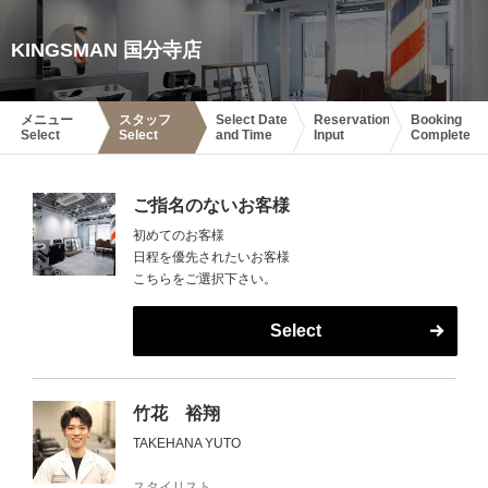
KINGSMAN 国分寺店
メニュー
スタッフ
Select Date
Reservation
Booking
Select
Select
and Time
Input
Complete
ご指名のないお客様
初めてのお客様
日程を優先されたいお客様
こちらをご選択下さい。
Select
竹花 裕翔
TAKEHANA YUTO
スタイリスト