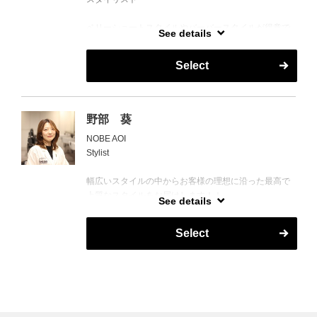
ベリーショートスタイルやバーバースタイルが得意で
See details
す。初めてのバーバーで思い通りに髪型を伝えれない
人は是非相談してください。
Select
出身：埼玉県
趣味：野球観戦、銭湯、ドライブ、おしゃべり
野部 葵
NOBE AOI
Stylist
幅広いスタイルの中からお客様の理想に沿った最高で
上質なスタイルをお届けします！！
See details
女性BARBERですが、フェードスタイルからかっちり
したクラシカルなスタイルでも！
Select
気楽に来て、気楽にキマれる。
是非私にお任せ下さい！！！！！