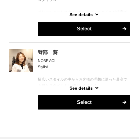
ベリーショートスタイルやバーバースタイルが得意で
See details
す。初めてのバーバーで思い通りに髪型を伝えれない
人は是非相談してください。
Select
出身：埼玉県
趣味：野球観戦、銭湯、ドライブ、おしゃべり
野部 葵
NOBE AOI
Stylist
幅広いスタイルの中からお客様の理想に沿った最高で
上質なスタイルをお届けします！！
See details
女性BARBERですが、フェードスタイルからかっちり
したクラシカルなスタイルでも！
Select
気楽に来て、気楽にキマれる。
是非私にお任せ下さい！！！！！