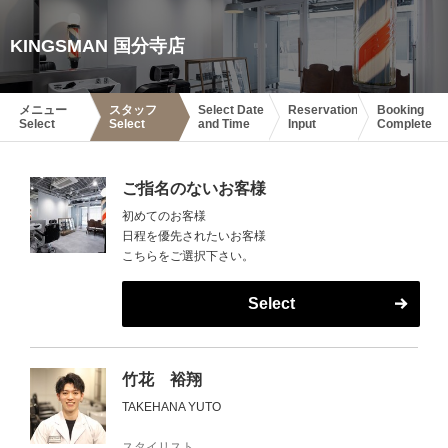
KINGSMAN 国分寺店
メニュー
スタッフ
Select Date
Reservation
Booking
Select
Select
and Time
Input
Complete
ご指名のないお客様
初めてのお客様
日程を優先されたいお客様
こちらをご選択下さい。
Select
竹花 裕翔
TAKEHANA YUTO
スタイリスト