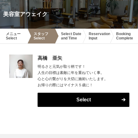
美容室アウェイク
メニュー
スタッフ
Select Date
Reservation
Booking
Select
Select
and Time
Input
Complete
高橋 亜矢
明るさと元気が取り柄です！
人生の目標は素敵に年を重ねていく事。
心と心の繋がりを大切に施術いたします。
お帰りの際にはマイナス５歳に！
Select