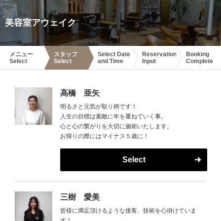
美容室アウェイク
メニュー
スタッフ
Select Date
Reservation
Booking
Select
Select
and Time
Input
Complete
高橋 亜矢
明るさと元気が取り柄です！
人生の目標は素敵に年を重ねていく事。
心と心の繋がりを大切に施術いたします。
お帰りの際にはマイナス５歳に！
Select
三樹 愛美
皆様に満足頂けるような接客、技術を心掛けていま
す！