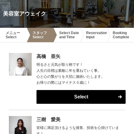
美容室アウェイク
メニュー
スタッフ
Select Date
Reservation
Booking
Select
Select
and Time
Input
Complete
高橋 亜矢
明るさと元気が取り柄です！
人生の目標は素敵に年を重ねていく事。
心と心の繋がりを大切に施術いたします。
お帰りの際にはマイナス５歳に！
Select
三樹 愛美
皆様に満足頂けるような接客、技術を心掛けていま
す！