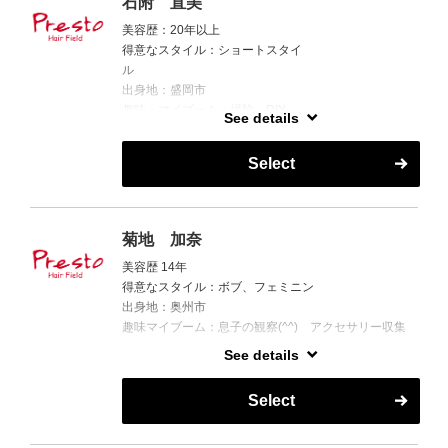
石附 直美
美容歴：20年以上
得意なスタイル：ショートスタイ
ル
出身地：盛岡市
趣味・マイブーム：掃除・DIY
See details
お客様の笑顔が見たくて毎日楽しく！元気に！をモッ
Select
トーにお仕事をしています。
髪や頭皮の悩みなど、何でもご相談ください。お手入
れ楽チンでつやつやなー5歳髪を実現させましょう。
菊地 加奈
美容歴 14年
得意なスタイル：ボブ、フェミニン
出身地：奥州市
趣味マイブーム：息子の観察(^^) アクセサリー収集
See details
お客様が気持ちよく楽しく、キレイを持続していただ
けるようサポートいたします！
Select
ご来店お待ちしております！