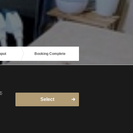
nput
Booking Complete
応
Select