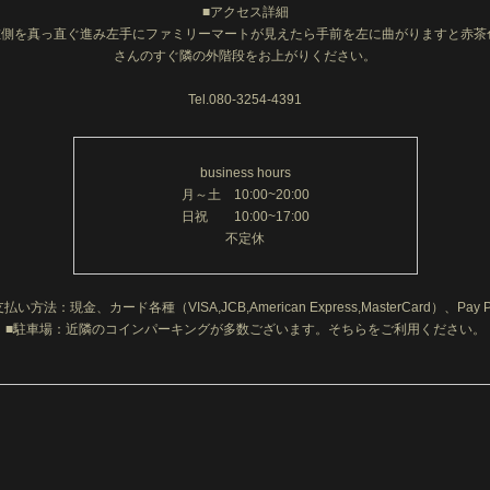
■アクセス詳細
側を真っ直ぐ進み左手にファミリーマートが見えたら手前を左に曲がりますと赤茶
さんのすぐ隣の外階段をお上がりください。
Tel.080-3254-4391
business hours
月～土 10:00~20:00
日祝 10:00~17:00
不定休
支払い方法：現金、カード各種（VISA,JCB,American Express,MasterCard）、Pay P
■駐車場：近隣のコインパーキングが多数ございます。そちらをご利用ください。