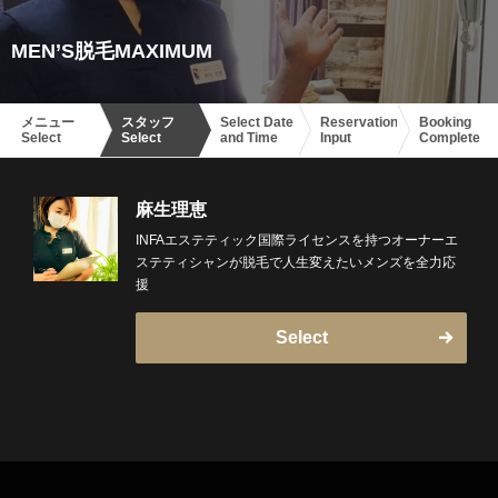
MEN’S脱毛MAXIMUM
メニュー
スタッフ
Select Date
Reservation
Booking
Select
Select
and Time
Input
Complete
麻生理恵
INFAエステティック国際ライセンスを持つオーナーエ
ステティシャンが脱毛で人生変えたいメンズを全力応
援
Select