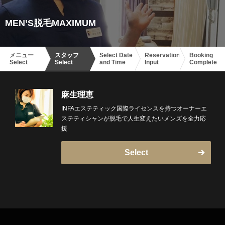
MEN’S脱毛MAXIMUM
メニュー
スタッフ
Select Date
Reservation
Booking
Select
Select
and Time
Input
Complete
麻生理恵
INFAエステティック国際ライセンスを持つオーナーエ
ステティシャンが脱毛で人生変えたいメンズを全力応
援
Select