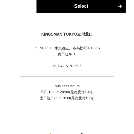
【2025年7月1日以降に初めてのご指名をいただいた方
チ。
Select
は指名料＋¥3,800】
一回担当してもらったら絶対満足できるはず。
職人の床屋仕事から、いろんな引き出しを引っ張って
KINGSMAN TOKYO BARBERSHOP グループマネージ
ヘアスタイルの提案をしてくれる。 バーバーが怖い、
ャー
バーバービギナーはぜひ。
みんなにピッタリのスタイル、見つけてくれるはず。
KINGSMAN TOKYO立川北口
イケてる男にぴったりのBARBER STYLEが得意。
BARBER大好き、クリエイティブ大好き。
〒190-0011 東京都立川市高松町3-13-16
奥田ビル1F
●FADE STYLE全般なんでもお任せ。 ●バーバーバト
ル関東最年少1位の実力派。
Tel.042-519-3505
イケてる男にぴったりのBARBER STYLEが得意。
数々のバーバーバトル（技術コンテスト）のタイトル
を総舐め。
business hours
最年少出場、最年少受賞、最年少チャンピオン、審査
平日 10:00~20:00(最終受付19時)
員、セミナーの講師までする実力派。
土日祝 9:00~19:00(最終受付18時)
BARBER大好き、クリエイティブ大好き。
クリエイティブなバーバーワークはボクにとっての趣
味。
お客様1人1人のトータルファッション、ライフスタイ
ルに合わせたスタイルを提案。
その人に似合う、カスタマイズされた ”カッコイイ”