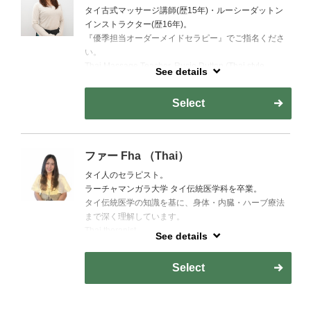
タイ古式マッサージ講師(歴15年)・ルーシーダットン
インストラクター(歴16年)。
『優季担当オーダーメイドセラピー』でご指名くださ
い。
Thai Massage Teacher. Rusie Dutton (Thai style
See details
YOGA) Instructor.
Select
ファー Fha （Thai）
タイ人のセラピスト。
ラーチャマンガラ大学 タイ伝統医学科を卒業。
タイ伝統医学の知識を基に、身体・内臓・ハーブ療法
まで深く理解しています。
Thai therapist.
See details
Graduated from Rajamangala University's Department
of Traditional Thai Medicine.
Select
Based on her knowledge of traditional Thai medicine,
she has a deep understanding of the body, internal
organs, and herbal therapy.