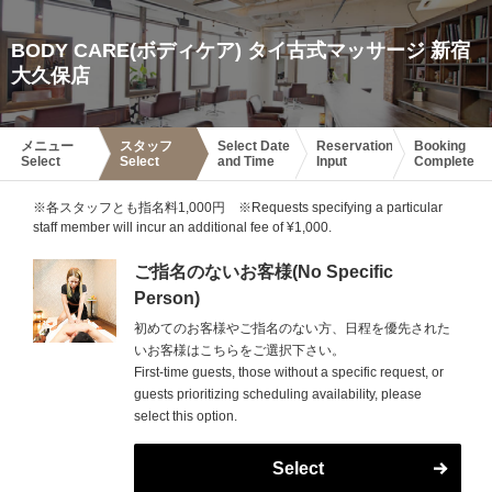
BODY CARE(ボディケア) タイ古式マッサージ 新宿
大久保店
メニュー
スタッフ
Select Date
Reservation
Booking
Select
Select
and Time
Input
Complete
※各スタッフとも指名料1,000円 ※Requests specifying a particular
staff member will incur an additional fee of ¥1,000.
ご指名のないお客様(No Specific
Person)
初めてのお客様やご指名のない方、日程を優先された
いお客様はこちらをご選択下さい。
First-time guests, those without a specific request, or
guests prioritizing scheduling availability, please
select this option.
Select