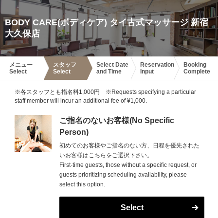
BODY CARE(ボディケア) タイ古式マッサージ 新宿
大久保店
メニュー
スタッフ
Select Date
Reservation
Booking
Select
Select
and Time
Input
Complete
※各スタッフとも指名料1,000円 ※Requests specifying a particular
staff member will incur an additional fee of ¥1,000.
ご指名のないお客様(No Specific
Person)
初めてのお客様やご指名のない方、日程を優先された
いお客様はこちらをご選択下さい。
First-time guests, those without a specific request, or
guests prioritizing scheduling availability, please
select this option.
Select