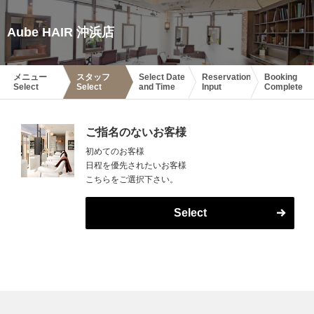
Aube HAIR 沖浜店
メニュー
スタッフ
Select Date
Reservation
Booking
Select
Select
and Time
Input
Complete
ご指名のないお客様
初めてのお客様
日程を優先されたいお客様
こちらをご選択下さい。
Select