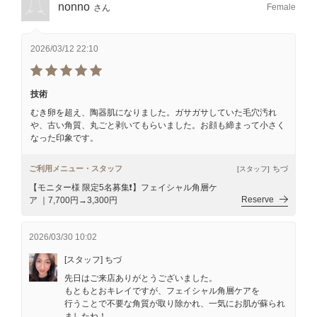
nonno
Female
さん
2026/03/12 22:10
技術
むき卵を超え、陶器肌になりました。ガサガサしていた毛穴汚れ
や、古い角質、丸ごと剥いてもらいました。お顔も締まって小さく
なった印象です。
ご利用メニュー・スタッフ
ちづ
[スタッフ]
【モニター様 限定5名募集❗️】フェイシャル角層ケ
Reserve
ア ｜7,700円→3,300円
2026/03/30 10:02
[スタッフ] ちづ
先日はご来店ありがとうございました。
もともとおキレイですが、フェイシャル角層ケアを
行うことで不要な角質が取り除かれ、一気にお肌が蘇られ
ましたね！