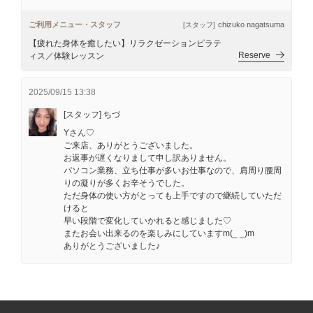
ご利用メニュー・スタッフ
chizuko nagatsuma
[スタッフ]
【疲れた身体を癒したい】リラクゼーションピラテ
Reserve
ィス／体験レッスン
2025/09/15 13:38
[スタッフ] ちづ
Yさん♡
ご来店、ありがとうございました。
お返事が遅くなりまして申し訳ありません。
パソコン業務、立ち仕事が多いお仕事なので、肩周り腰周
りの凝りが多くお辛そうでした。
ただ身体の使い方がとっても上手ですので継続していただ
けると
早い段階で変化していかれると感じました♡
またお会い出来るのを楽しみにしていますm(_ _)m
ありがとうございました♪