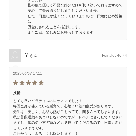
指の腹で優しく不要な部分だけを取り除いておりますので
安心して普段通りにお過ごしくださいませ。
ただ、日差しが強くなっておりますので、日焼け止め対策
は
万全にされることを推奨します。
また次回、楽しみにお待ちしております。
Y
Female / 40-44
さん
2025/06/07 17:11
技術
とても良いピラティスのレッスンでした！
毎回全身が使えている感覚で、心地よい筋肉疲労があります。
先生は、美しく、お話も熱がこもってて、聞き入ってしまいます。
私は普段運動をあまりしないのですが、レベルに合わせてください
ますし、体の使い方の癖なども見抜いてくださるので、日常も変化
していきそうです。
これからも、よろしくお願いします！！