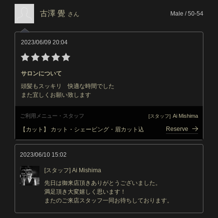
古澤 覺
Male / 50-54
さん
2023/06/09 20:04
サロンについて
頭髪もスッキリ 快適な時間でした
また宜しくお願い致します
ご利用メニュー・スタッフ
Ai Mishima
[スタッフ]
Reserve
【カット】 カット・シェービング・眉カット込
2023/06/10 15:02
[スタッフ] Ai Mishima
先日は御来店頂きありがとうございました。
満足頂き大変嬉しく思います！
またのご来店スタッフ一同お待ちしております。