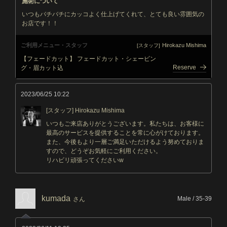
施術について
いつもバチバチにカッコよく仕上げてくれて、とても良い雰囲気の
お店です！！
ご利用メニュー・スタッフ
Hirokazu Mishima
[スタッフ]
【フェードカット】 フェードカット・シェービン
Reserve
グ・眉カット込
2023/06/25 10:22
[スタッフ] Hirokazu Mishima
いつもご来店ありがとうございます。私たちは、お客様に
最高のサービスを提供することを常に心がけております。
また、今後もより一層ご満足いただけるよう努めておりま
すので、どうぞお気軽にご利用ください。
リハビリ頑張ってくださいw
kumada
Male / 35-39
さん