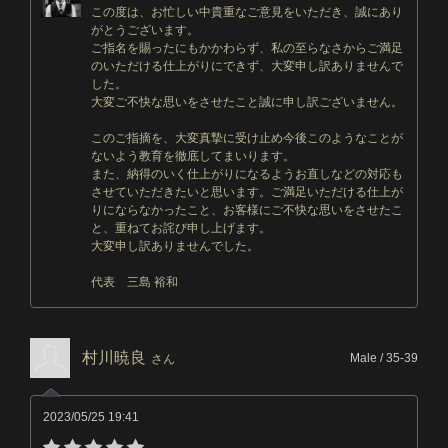
この度は、お忙しい中貴重なご意見をいただき、誠にあり
がとうございます。
ご指名を賜ったにもかかわらず、私の至らなさからご満足
のいただける仕上がりにできず、大変申し訳ありませんで
した。
大変ご不快な思いをさせたこと誠に申し訳ございません。
このご指摘を、大変真摯に受け止め今後このようなことが
ないよう教育を徹底してまいります。
また、納得のいく仕上がりになるようお直しなどの対応も
させていただきたいと思います。ご満足いただける仕上が
りにならなかったこと、お客様にご不快な思いをさせたこ
と、重ねてお詫び申し上げます。
大変申し訳ありませんでした。
代表 三島 裕和
村川暁良
Male / 35-39
さん
2023/05/25 19:41