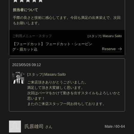
担当者について
手際の良さと技術に感心してます。今回も満足の出来栄えで、次回
もお願いします。
ご利用メニュー・スタッフ
Masaru Saito
[スタッフ]
【フェードカット】 フェードカット・シェービン
Reserve
グ・眉カット込
2023/05/26 09:12
[スタッフ] Masaru Saito
ご来店頂きありがとうございました。
満足して頂き大変嬉しく思います。
次回はパーマをかけて動きを出すスタイルもよろしいかと
思います！
またのご来店スタッフ一同お待ちしております。
氏原雄司
Male / 60-64
さん