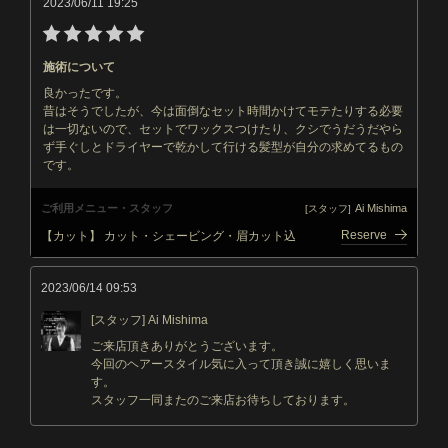
2023/06/11 19:25
施術について
良かったです。
昔はそうでしたが、今は面倒なセット時間かけてモテたりする必要
は一切ないので、セットでワックスつけたり、クシでうだうだやら
ず手ぐしとドライヤーで乾かして行ける髪型が自分の求めてるもの
です。
ご利用メニュー・スタッフ
Ai Mishima
[スタッフ]
Reserve
【カット】 カット・シェービング・眉カット込
2023/06/14 09:53
[スタッフ] Ai Mishima
ご来店頂きありがとうございます。
今回のヘアースタイル気に入って頂き誠に嬉しく思いま
す。
スタッフ一同またのご来店お待ちしております。