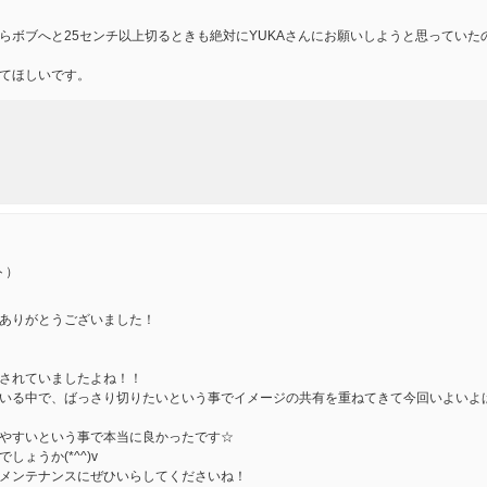
らボブへと25センチ以上切るときも絶対にYUKAさんにお願いしようと思ってい
てほしいです。
ト）
ありがとうございました！
）
されていましたよね！！
いる中で、ばっさり切りたいという事でイメージの共有を重ねてきて今回いよいよ
やすいという事で本当に良かったです☆
ょうか(*^^)v
メンテナンスにぜひいらしてくださいね！