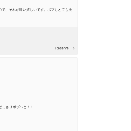
たので、それが叶い嬉しいです。ボブもとても扱
Reserve
ばっさりボブへと！！