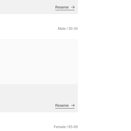
Reserve
Male / 30-34
Reserve
Female / 65-69