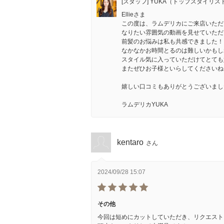
[スタッフ] YUKA（トップスタイリス
Ellieさま
この度は、ラムデリカにご来店いただ
なりたい雰囲気の動画を見せていただ
前髪のお悩みは私も共感できました！
なかなかお時間とるのは難しいかもしれ
スタイル気に入っていただけてとても
またぜひお子様といらしてくださいね(*^
嬉しい口コミもありがとうございまし
ラムデリカYUKA
kentaro
さん
2024/09/28 15:07
その他
今回は短めにカットしていただき、リクエスト