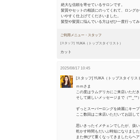
絶大な信頼を寄せているサロンです。
髪質やセットの相談にのってくれて、ロングか
いやすく仕上げてくださいました。
髪型や髪質に悩んでいる方はぜひ一度行ってみ
ご利用メニュー・スタッフ
YUKA（トップスタイリスト）
[スタッフ]
カット
2025/08/17 10:45
[スタッフ] YUKA（トップスタイリス
ｍｍさま
この度はラムデリカにご来店いただき
そして嬉しいメッセージまで（*^_^*
ずっとスーパーロングを綺麗にキープ
ここ数回はご来店いただいてお話して
思いきったイメチェンでしたが、扱い
乾かす時間もだいぶ時短になりましたでし
また伸びて重くなってきましたらヘア