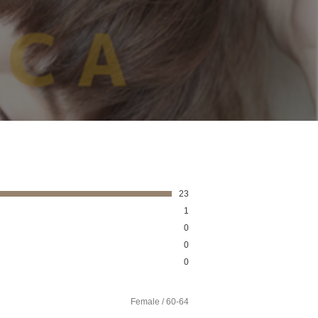
23
1
0
0
0
Female / 60-64