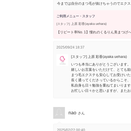
今までは自分のまつ毛が抜けちゃうのでエクス
ご利用メニュー・スタッフ
上原 彩香(ayaka uehara)
[スタッフ]
【リピート率No. 1】憧れのくるりん美まつげ
2025/09/24 18:37
[スタッフ] 上原 彩香(ayaka uehara)
いつも本当にありがとうございます。
嬉しいお言葉をいただけて、とても励
まつ毛エクステも安心してお受けいた
長く通ってくださっているからこそ、
私自身も日々勉強を重ねてまいります
お忙しい日々かと思いますが、またお
nao
さん
2025/02/22 00:40