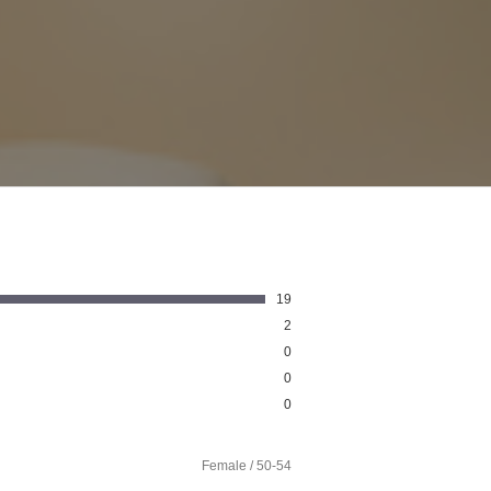
19
2
0
0
0
Female / 50-54