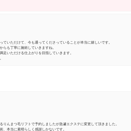
っていただけて、今も通ってくださっていることが本当に嬉しいです。
からも丁寧に施術していきますね。
満足いただける仕上がりを目指していきます。
。
るりんまつ毛リフトで予約しましたが急遽エクステに変更して頂きました。
術、本当に素晴らしく感謝しかないです。