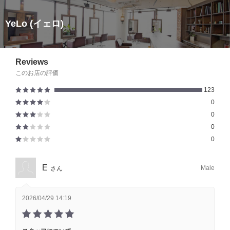
YeLo (イェロ)
Reviews
このお店の評価
123
0
0
0
0
E
Male
さん
2026/04/29 14:19