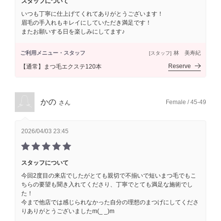
スタッフについて
いつも丁寧に仕上げてくれてありがとうございます！
眉毛の手入れもキレイにしていただき満足です！
またお願いする日を楽しみにしてます♪
ご利用メニュー・スタッフ
林 美寿紀
[スタッフ]
Reserve
【通常】まつ毛エクステ120本
かの
Female / 45-49
さん
2026/04/03 23:45
スタッフについて
今回2度目の来店でしたがとても親切で不揃いで短いまつ毛でもこ
ちらの要望も聞き入れてくださり、丁寧でとても満足な施術でし
た！
今まで他店では感じられなかった自分の理想のまつげにしてくださ
りありがとうございましたm(_ _)m