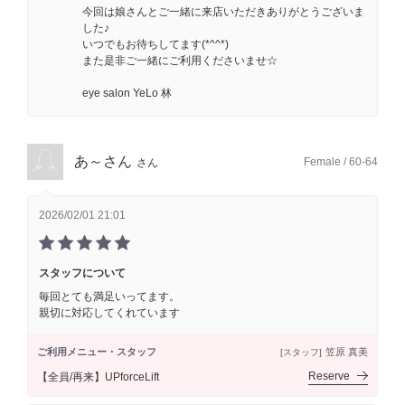
今回は娘さんとご一緒に来店いただきありがとうございま
した♪
いつでもお待ちしてます(*^^*)
また是非ご一緒にご利用くださいませ☆
eye salon YeLo 林
あ～さん
Female / 60-64
さん
2026/02/01 21:01
スタッフについて
毎回とても満足いってます。
親切に対応してくれています
ご利用メニュー・スタッフ
笠原 真美
[スタッフ]
Reserve
【全員/再来】UPforceLift