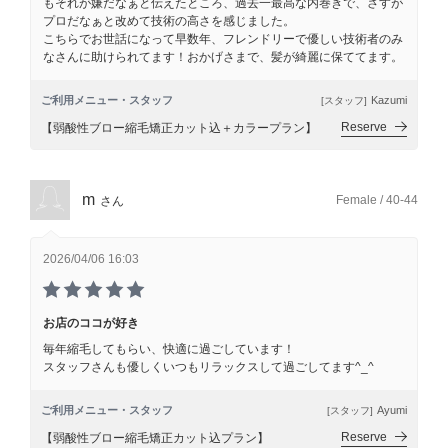
もそれが嫌だなぁと伝えたところ、過去一最高な内巻きで、さすが
プロだなぁと改めて技術の高さを感じました。
こちらでお世話になって早数年、フレンドリーで優しい技術者のみ
なさんに助けられてます！おかげさまで、髪が綺麗に保ててます。
ご利用メニュー・スタッフ
Kazumi
[スタッフ]
Reserve
【弱酸性ブロー縮毛矯正カット込＋カラープラン】
m
Female / 40-44
さん
2026/04/06 16:03
お店のココが好き
毎年縮毛してもらい、快適に過ごしています！
スタッフさんも優しくいつもリラックスして過ごしてます^_^
ご利用メニュー・スタッフ
Ayumi
[スタッフ]
Reserve
【弱酸性ブロー縮毛矯正カット込プラン】