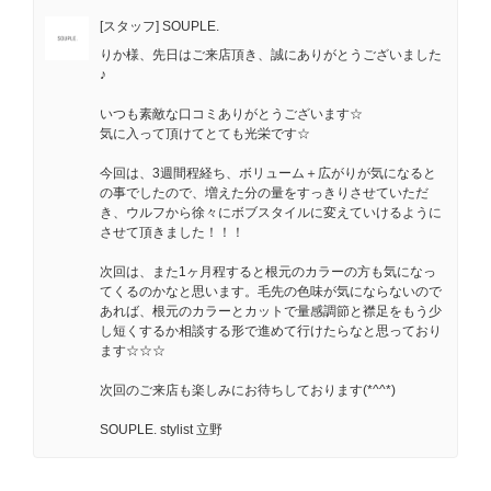
[スタッフ] SOUPLE.
りか様、先日はご来店頂き、誠にありがとうございました
♪
いつも素敵な口コミありがとうございます☆
気に入って頂けてとても光栄です☆
今回は、3週間程経ち、ボリューム＋広がりが気になると
の事でしたので、増えた分の量をすっきりさせていただ
き、ウルフから徐々にボブスタイルに変えていけるように
させて頂きました！！！
次回は、また1ヶ月程すると根元のカラーの方も気になっ
てくるのかなと思います。毛先の色味が気にならないので
あれば、根元のカラーとカットで量感調節と襟足をもう少
し短くするか相談する形で進めて行けたらなと思っており
ます☆☆☆
次回のご来店も楽しみにお待ちしております(*^^*)
SOUPLE. stylist 立野