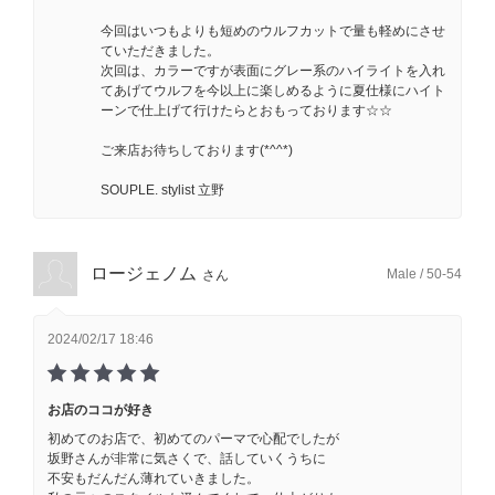
今回はいつもよりも短めのウルフカットで量も軽めにさせ
ていただきました。
次回は、カラーですが表面にグレー系のハイライトを入れ
てあげてウルフを今以上に楽しめるように夏仕様にハイト
ーンで仕上げて行けたらとおもっております☆☆
ご来店お待ちしております(*^^*)
SOUPLE. stylist 立野
ロージェノム
Male / 50-54
さん
2024/02/17 18:46
お店のココが好き
初めてのお店で、初めてのパーマで心配でしたが
坂野さんが非常に気さくで、話していくうちに
不安もだんだん薄れていきました。