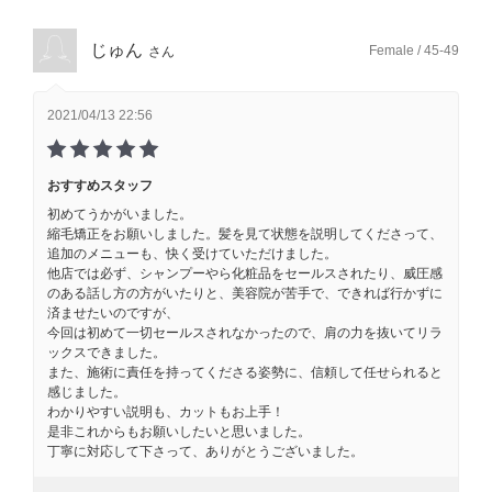
じゅん
Female / 45-49
さん
2021/04/13 22:56
おすすめスタッフ
初めてうかがいました。
縮毛矯正をお願いしました。髪を見て状態を説明してくださって、
追加のメニューも、快く受けていただけました。
他店では必ず、シャンプーやら化粧品をセールスされたり、威圧感
のある話し方の方がいたりと、美容院が苦手で、できれば行かずに
済ませたいのですが、
今回は初めて一切セールスされなかったので、肩の力を抜いてリラ
ックスできました。
また、施術に責任を持ってくださる姿勢に、信頼して任せられると
感じました。
わかりやすい説明も、カットもお上手！
是非これからもお願いしたいと思いました。
丁寧に対応して下さって、ありがとうございました。