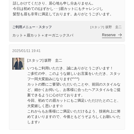
話しかけてくださり、居心地も申し分ありません。
今日は初めての(はずかし･･･)眉カットにもチャレンジし
髪型も眉も非常に満足しております。ありがとうございます。
ご利用メニュー・スタッフ
坂野 圭二
[スタッフ]
Reserve
カット＋眉カット＋オーガニックスパ
2025/01/11 19:41
[スタッフ] 坂野 圭二
いつもご利用いただき、誠にありがとうございます！
ご多忙の中、このような嬉しいお言葉をいただき、スタッ
フ一同大変励みになります(*^^*)
カットの際にご要望いただいたことや、前回のスタイルな
ど、細かくお伺いし、お客様に合ったヘアスタイルをご提
案できるように心がけております。
今回、初めての眉カットにもご満足いただけたとのこと、
大変嬉しく思います☆
これからもお客様にご満足いただけるよう、技術向上に努
めてまいりますので、今後ともどうぞよろしくお願いいた
します♪