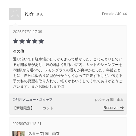
ゆか
Female / 40-44
さん
2025/07/31 17:39
その他
通り沿いでも駐車場がしっかりあって助かった。こじんまりしてい
るが開放感があり、居心地よく明るい店内。カットのシャンプーを
2種類から選べて、レモングラスの香りが爽やかだった。年齢とと
もに、自分に似合う髪型が分からなくなって迷走するけど、伝え下
手の私の要望を取り入れて、軽くかわいくしてくれてありがとうご
ざいます。またお願いします◎
ご利用メニュー・スタッフ
関 由衣
[スタッフ]
Reserve
【新規限定】 カット
2025/07/31 18:21
[スタッフ] 関 由衣