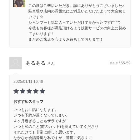
この度はご来店いただき、誠にありがとうございました♪
駐車場や店内の雰囲気にご満足いただけたようで大変嬉し
いです☆
シャンプーも気に入っていただけて良かったです(*^^*)
今後もお客様が満足頂けるよう技術サービスの向上に努め
てまいります！
またのご来店を心よりお待ちしております！
あるある
Male / 55-59
さん
2025/01/11 16:48
おすすめスタッフ
いつもお世話になります。
いつも予約が遅くなってしまい、
４ヶ月過ぎることもザラですが
いつも私のこと(前のカット)を覚えていてくださり
それだけでも非常に嬉しく思います。
なかなか会話音痴な私ですが、適度に気さくに