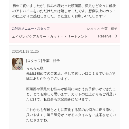
初めて伺いましたが、悩みの種だった頭頂部、襟足など次々に解決
のアドバイスをいただけたのは嬉しかったです。想像以上のカット
の仕上がりに感動しました。また宜しくお願いいたします♡
ご利用メニュー・スタッフ
千葉 裕子
[スタッフ]
Reserve
エイジングケアカラー・カット・トリートメント
2025/11/18 11:25
[スタッフ] 千葉 裕子
らんろん様
先日は初めてのご来店、そして嬉しい口コミまでいただき
誠にありがとうございます。
頭頂部や襟足のお悩みが解消に向かうお手伝いができたこ
と、とても嬉しく思います。カットの仕上がりもご満足い
ただけて、私自身も大変励みになります。
これからも年齢とともに変化する髪のお悩みに寄り添い、
扱いやすく、毎日気分が上がるスタイルをご提案させてい
ただきますね。