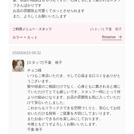
髪、頭皮の相談はもちろんですが、心身ともにまで癒されるスタッ
フさんばかりです
お店の雰囲気も可愛くてホッとさせられます
また、よろしくお願いいたします
ご利用メニュー・スタッフ
千葉 裕子
[スタッフ]
Reserve
カラー + カット
2026/04/15 09:32
[スタッフ] 千葉 裕子
チョコ様
いつもご来店いただき、そして心温まる口コミをありがと
うございます。
髪や頭皮のご相談だけでなく、心身ともに癒されると感じ
ていただけてとても嬉しいです。スタッフ一同にとって何
よりの励みになります。お店の雰囲気も気に入っていただ
けて安心いたしました。
これからもリラックスできる空間づくりと、安心してお任
せいただける技術・ご提案を大切にしてまいります。
またお会いできるのを楽しみにしております。
今後ともどうぞよろしくお願いいたします。
千葉 裕子