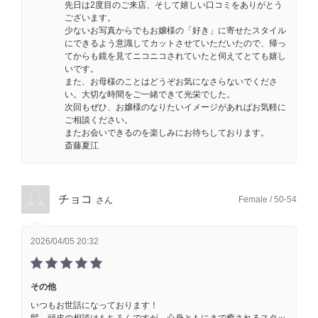
先日は2度目のご来店、そして嬉しい口コミをありがとう
ございます。
少ないお写真からでもお嬢様の「好き」に寄せたスタイル
にできるよう意識してカットさせていただいたので、帰っ
てからも鏡を見てニコニコされていたと伺えてとても嬉し
いです。
また、お母様のことはどうぞお気になさらないでくださ
い。大切な時間をご一緒できて光栄でした。
次回もぜひ、お嬢様のなりたいイメージがあればお気軽に
ご相談ください。
またお会いできるのを楽しみにお待ちしております。
斎藤夏江
チョコ
Female / 50-54
さん
2026/04/05 20:32
その他
いつもお世話になっております！