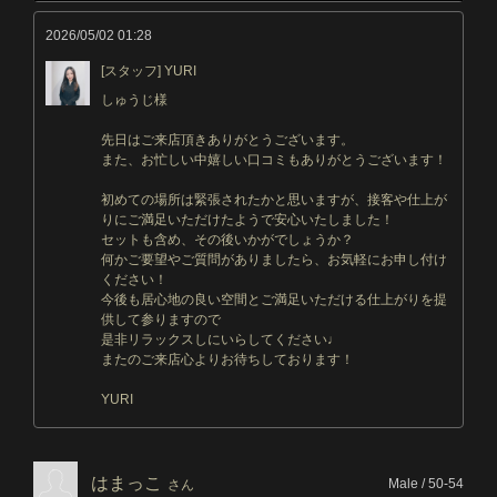
2026/05/02 01:28
[スタッフ] YURI
しゅうじ様
先日はご来店頂きありがとうございます。
また、お忙しい中嬉しい口コミもありがとうございます！
初めての場所は緊張されたかと思いますが、接客や仕上が
りにご満足いただけたようで安心いたしました！
セットも含め、その後いかがでしょうか？
何かご要望やご質問がありましたら、お気軽にお申し付け
ください！
今後も居心地の良い空間とご満足いただける仕上がりを提
供して参りますので
是非リラックスしにいらしてください♩
またのご来店心よりお待ちしております！
YURI
はまっこ
Male / 50-54
さん