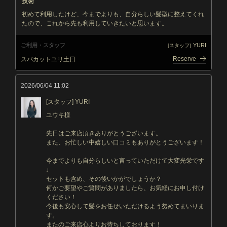
技術
初めて利用したけど、今までよりも、自分らしい髪型に整えてくれ
たので、これから先も利用していきたいと思います。
ご利用・スタッフ
YURI
[スタッフ]
Reserve
スパカットユリ土日
2026/06/04 11:02
[スタッフ] YURI
ユウキ様
先日はご来店頂きありがとうございます。
また、お忙しい中嬉しい口コミもありがとうございます！
今までよりも自分らしいと言っていただけて大変光栄です
♩
セットも含め、その後いかがでしょうか？
何かご要望やご質問がありましたら、お気軽にお申し付け
ください！
今後も安心して髪をお任せいただけるよう努めてまいりま
す。
またのご来店心よりお待ちしております！