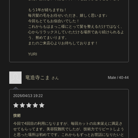
もう1年が経ちますね！
毎月髪の毛をお任せいただき、嬉しく思います♩
今回もとてもお似合いでした！
これからもはまっこ様にとって髪を整えるだけではなく、
心からリラックスしていただける場所であり続けられるよ
う、努めてまいります。
またのご来店心よりお待ちしております！
YURI
竜造寺こま
Male / 40-44
さん
2026/04/13 19:22
技術
今回で4回目の利用になりますが、毎回カットの出来栄えに満足さ
せてもらってます。美容院難民でしたが、技術力でリピートしよう
と思った場所は初めてです。これからもずっとお世話になりたいと