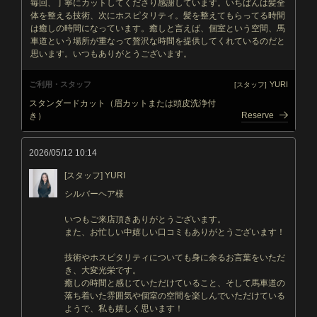
毎回、丁寧にカットしてくださり感謝しています。いちばんは髪全
体を整える技術、次にホスピタリティ。髪を整えてもらってる時間
は癒しの時間になっています。癒しと言えば、個室という空間、馬
車道という場所が重なって贅沢な時間を提供してくれているのだと
思います。いつもありがとうございます。
ご利用・スタッフ
YURI
[スタッフ]
スタンダードカット（眉カットまたは頭皮洗浄付
Reserve
き）
2026/05/12 10:14
[スタッフ] YURI
シルバーヘア様
いつもご来店頂きありがとうございます。
また、お忙しい中嬉しい口コミもありがとうございます！
技術やホスピタリティについても身に余るお言葉をいただ
き、大変光栄です。
癒しの時間と感じていただけていること、そして馬車道の
落ち着いた雰囲気や個室の空間を楽しんでいただけている
ようで、私も嬉しく思います！