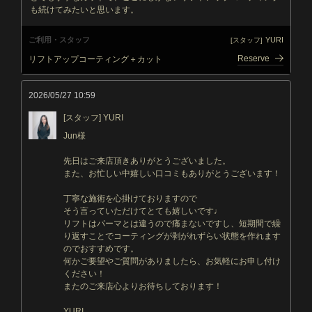
も続けてみたいと思います。
ご利用・スタッフ
YURI
[スタッフ]
Reserve
リフトアップコーティング＋カット
2026/05/27 10:59
[スタッフ] YURI
Jun様
先日はご来店頂きありがとうございました。
また、お忙しい中嬉しい口コミもありがとうございます！
丁寧な施術を心掛けておりますので
そう言っていただけてとても嬉しいです♩
リフトはパーマとは違うので痛まないですし、短期間で繰
り返すことでコーティングが剥がれずらい状態を作れます
のでおすすめです。
何かご要望やご質問がありましたら、お気軽にお申し付け
ください！
またのご来店心よりお待ちしております！
YURI