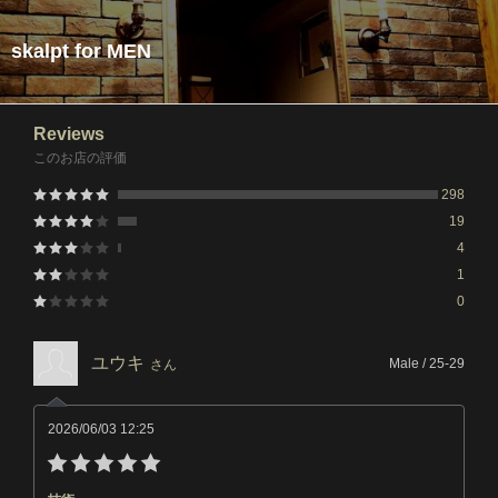
skalpt for MEN
Reviews
このお店の評価
298
19
4
1
0
ユウキ
Male / 25-29
さん
2026/06/03 12:25