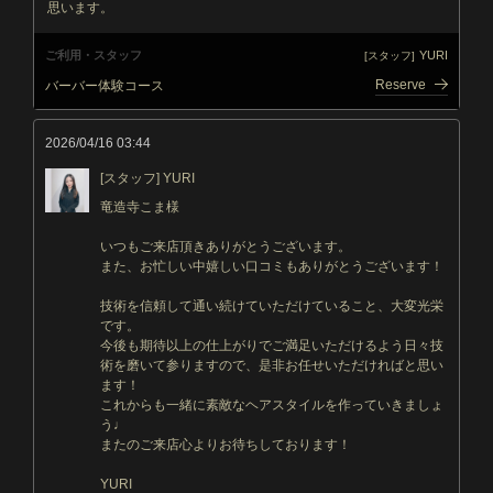
思います。
ご利用・スタッフ
YURI
[スタッフ]
Reserve
バーバー体験コース
2026/04/16 03:44
[スタッフ] YURI
竜造寺こま様
いつもご来店頂きありがとうございます。
また、お忙しい中嬉しい口コミもありがとうございます！
技術を信頼して通い続けていただけていること、大変光栄
です。
今後も期待以上の仕上がりでご満足いただけるよう日々技
術を磨いて参りますので、是非お任せいただければと思い
ます！
これからも一緒に素敵なヘアスタイルを作っていきましょ
う♩
またのご来店心よりお待ちしております！
YURI