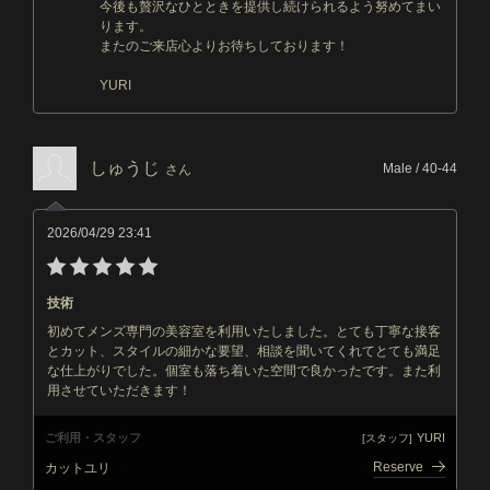
今後も贅沢なひとときを提供し続けられるよう努めてまい
ります。
またのご来店心よりお待ちしております！
YURI
しゅうじ
Male / 40-44
さん
2026/04/29 23:41
技術
初めてメンズ専門の美容室を利用いたしました。とても丁寧な接客
とカット、スタイルの細かな要望、相談を聞いてくれてとても満足
な仕上がりでした。個室も落ち着いた空間で良かったです。また利
用させていただきます！
ご利用・スタッフ
YURI
[スタッフ]
Reserve
カットユリ