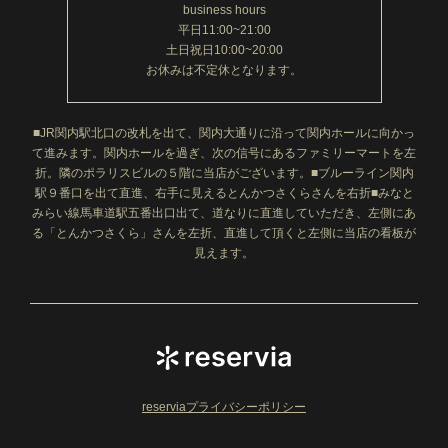
business hours
平日11:00~21:00
土日祝日10:00~20:00
お休みは不定休となります。
■JR関内駅北口の改札を出て、関内大通りに沿って関内ホールに向かっ
て進みます。関内ホールを過ぎ、次の信号にあるファミリーマートを左
折。隣のポラリスビルの５階に当店がございます。■ブルーライン関内
駅９番口を出て直進、右手に見えるとんかつさくらさんを右折■みなと
みらい線馬車道駅五番出口出て、道なりに直進していただき、左側にあ
る「とんかつさくら」さんを左折、直進して頂くと左側に当店の看板が
見えます。
reserviaプライバシーポリシー