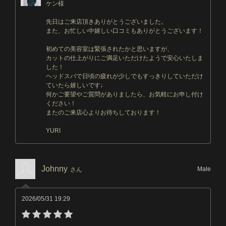
ケン様
先日はご来店頂きありがとうございました。
また、お忙しい中嬉しい口コミもありがとうございます！
初めての美容室は緊張されたかと思いますが、
カットの仕上がりにご満足いただけたようで安心いたしま
した！
ヘッドスパで日頃の疲れが少しでもすっきりしていただけ
ていたら嬉しいです♩
何かご要望やご質問がありましたら、お気軽にお申し付け
ください！
またのご来店心よりお待ちしております！
YURI
Johnny
Male
さん
2026/05/31 19:29