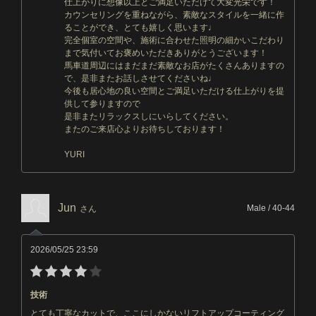
仕上がりに想像以上とご満足いただけて大変光栄です！
カウンセリングを重ねながら、素敵なスタイルを一緒に作
ることができ、とても嬉しく思います♩
完全個室の空間や、施術に合わせた照明の細かいこだわり
まで気付いてお褒めいただきありがとうございます！
馬車道周辺にはまだまだ素敵なお店がたくさんありますの
で、是非またお話しさせてくださいね♩
今後も居心地の良い空間とご満足いただける仕上がりを提
供して参りますので
是非またリラックスしにいらしてください。
またのご来店心よりお待ちしております！
YURI
Jun
Male / 40-44
さん
2026/05/25 23:59
技術
とても丁寧なカットで、ここにしかないリフトアップコーティング