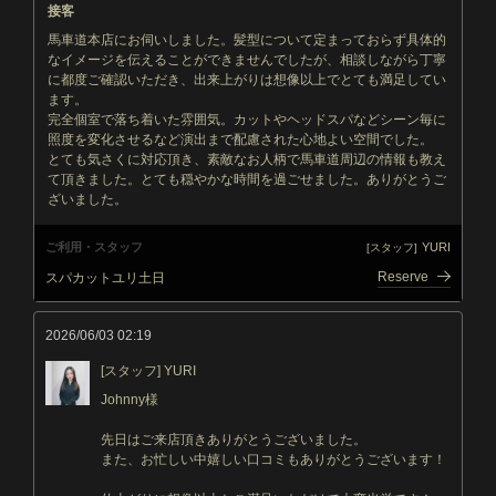
接客
馬車道本店にお伺いしました。髪型について定まっておらず具体的
なイメージを伝えることができませんでしたが、相談しながら丁寧
に都度ご確認いただき、出来上がりは想像以上でとても満足してい
ます。
完全個室で落ち着いた雰囲気。カットやヘッドスパなどシーン毎に
照度を変化させるなど演出まで配慮された心地よい空間でした。
とても気さくに対応頂き、素敵なお人柄で馬車道周辺の情報も教え
て頂きました。とても穏やかな時間を過ごせました。ありがとうご
ざいました。
ご利用・スタッフ
YURI
[スタッフ]
Reserve
スパカットユリ土日
2026/06/03 02:19
[スタッフ] YURI
Johnny様
先日はご来店頂きありがとうございました。
また、お忙しい中嬉しい口コミもありがとうございます！