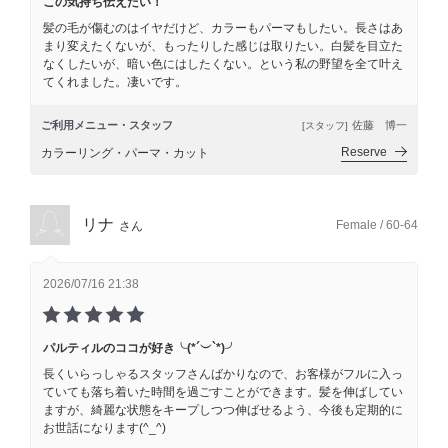
この気持ち伝えたい！
髪の毛が傷むのはイヤだけど、カラーもパーマもしたい。長さはあ
まり変えたくないが、もったりした感じは取りたい。白髪を目立た
なくしたいが、暗い色にはしたくない。という私の野望を全て叶え
てくれました。凄いです。
ご利用メニュー・スタッフ
佐藤 博一
[スタッフ]
Reserve
カラーリング・パーマ・カット
リナ
Female / 60-64
さん
2026/07/16 21:38
パルティルのココが好き╰(*´︶`*)╯
長くいらっしゃるスタッフさんばかりなので、お客様がフルに入っ
ていても落ち着いた時間を過ごすことができます。髪を伸ばしてい
ますが、綺麗な状態をキープしつつ伸ばせるよう、今後も定期的に
お世話になります(^_^)