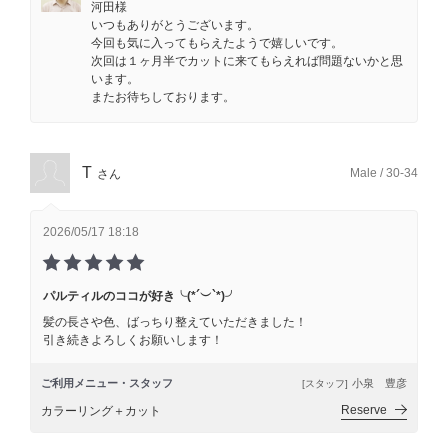
河田様
いつもありがとうございます。
今回も気に入ってもらえたようで嬉しいです。
次回は１ヶ月半でカットに来てもらえれば問題ないかと思
います。
またお待ちしております。
T
Male / 30-34
さん
2026/05/17 18:18
パルティルのココが好き╰(*´︶`*)╯
髪の長さや色、ばっちり整えていただきました！
引き続きよろしくお願いします！
ご利用メニュー・スタッフ
小泉 豊彦
[スタッフ]
Reserve
カラーリング＋カット