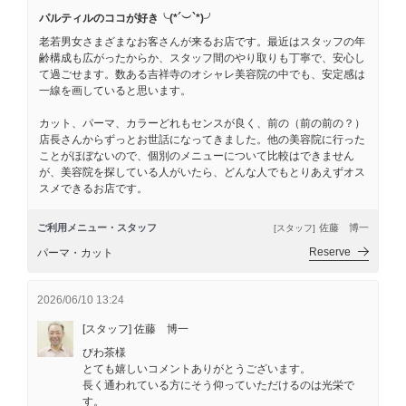
パルティルのココが好き╰(*´︶`*)╯
老若男女さまざまなお客さんが来るお店です。最近はスタッフの年
齢構成も広がったからか、スタッフ間のやり取りも丁寧で、安心し
て過ごせます。数ある吉祥寺のオシャレ美容院の中でも、安定感は
一線を画していると思います。
カット、パーマ、カラーどれもセンスが良く、前の（前の前の？）
店長さんからずっとお世話になってきました。他の美容院に行った
ことがほぼないので、個別のメニューについて比較はできません
が、美容院を探している人がいたら、どんな人でもとりあえずオス
スメできるお店です。
ご利用メニュー・スタッフ
佐藤 博一
[スタッフ]
Reserve
パーマ・カット
2026/06/10 13:24
[スタッフ] 佐藤 博一
びわ茶様
とても嬉しいコメントありがとうございます。
長く通われている方にそう仰っていただけるのは光栄で
す。