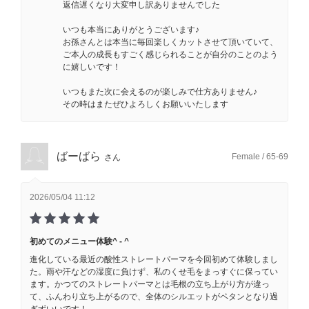
返信遅くなり大変申し訳ありませんでした
いつも本当にありがとうございます♪
お孫さんとは本当に毎回楽しくカットさせて頂いていて、
ご本人の成長もすごく感じられることが自分のことのよう
に嬉しいです！
いつもまた次に会えるのが楽しみで仕方ありません♪
その時はまたぜひよろしくお願いいたします
ばーばら
Female / 65-69
さん
2026/05/04 11:12
初めてのメニュー体験^ - ^
進化している最近の酸性ストレートパーマを今回初めて体験しまし
た。雨や汗などの湿度に負けず、私のくせ毛をまっすぐに保ってい
ます。かつてのストレートパーマとは毛根の立ち上がり方が違っ
て、ふんわり立ち上がるので、全体のシルエットがペタンとなり過