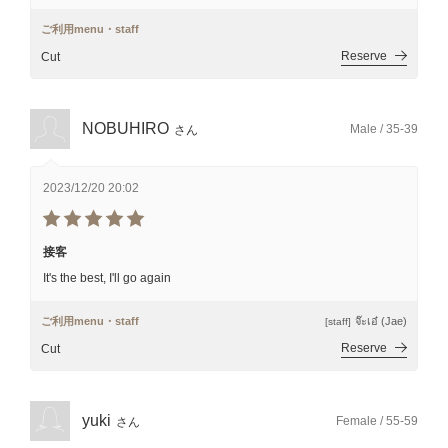
ご利用menu・staff
Reserve
Cut
NOBUHIRO
Male / 35-39
さん
2023/12/20 20:02
接客
It's the best, I'll go again
ご利用menu・staff
จ๊ะเอ๋ (Jae)
[staff]
Reserve
Cut
yuki
Female / 55-59
さん