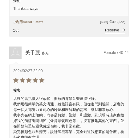
技術
Thanks always
ご利用menu・staff
จ๊ะเอ๋ (Jae)
[staff]
Reserve
Cut
美千蔑
Female / 40-44
さん
2024/02/27 22:00
接客
店裡的氣氛讓人很放鬆，播放的背景音樂選得很好。
我們用很簡單的英文溝通，雖然語言有限，但從進門到離開，店裏的
每一個人都努力又耐心的聆聽和理解我的需求，讓我非常放心。
我事先在網上預約，内容是剪髮，染髮，和護髮。到現場時店家也根
據我的預訂詢問細節（像是頭髮顔色等），沒有推銷其他的東西，並
在開始前重新跟我確認價格，我非常喜歡。
染完後顔色非常漂亮，設計師很專業，完全知道我想要的是什麽，看
起來也很有光澤。