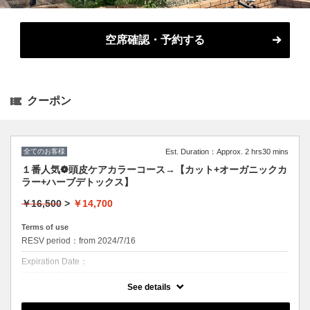
空席確認・予約する
クーポン
全てのお客様
Est. Duration：Approx. 2 hrs30 mins
１番人気❁頭皮ケアカラーコース→【カット+オーガニックカ
ラー+ハーブデトックス】
￥16,500
>
￥14,700
Terms of use
RESV period：from 2024/7/16
Expiration Date：
2025年9/15から上記の価格に変更となります。
See details
9/14までは¥13700でのご提供です。
似合わせデザインカット+カラー+デトックス