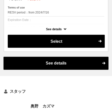
ハーブをふんだんに使用したヘッドスパで、頭皮環境を整えるスペシャ
ルケア。頭皮がほぐれ、髪が驚くほどつややかに。根元の立ち上がりを
Terms of use
実感できるはず。
RESV period：from 2024/7/16
癒しのハーブの香りと心地よい頭皮マッサージで、心と体に極上のひと
時を。のんび∼りしたい方、疲れがたまっているかたにオススメ！
Expiration Date：
2025年9/15から上記の価格に変更となります。
See details
9/14までは¥12000でのご提供です。
クーポンについて
Select
似合わせデザインカットとオーガニックカラーのお得なセットメニュー
☆
白髪染め、おしゃれ染めの方はこちらがオススメです！！
通常￥14000 → ￥13000 でご提供させていただきます！
シャンプー、ブロー込み
オーガニックカラーを使った頭皮にやさしいヘアカラー
See details
※髪の毛の長さが肩下の方はロング料金+1000円いただきます
スタッフ
奥野 カズマ