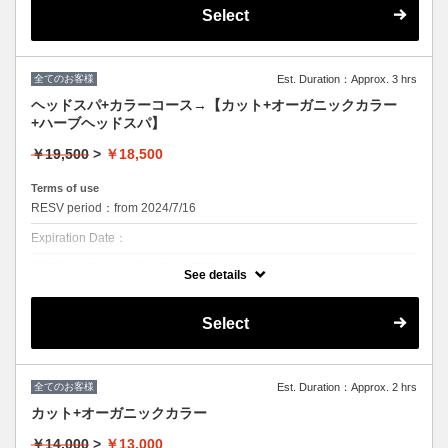
Select
クーポンについて
当店１番人気のセットメニュー(^^)/
通常16500円を→14700円でご提供させていただきます！
ハーブデトックスとは・・・ドライハーブから抽出したハーブエキスを
全てのお客様
Est. Duration：Approx. 3 hrs
使用し、カラー剤やストレスによる頭皮ダメージを緩和。皮脂などによ
る毛穴のつまりを取り除き、頭皮に必要な潤いを補い、頭皮環境を整え
ヘッドスパ+カラーコース→【カット+オーガニックカラー
ます。頭皮の軽さ、根元の立ち上がりを体験してみてください。不要な
+ハーブヘッドスパ】
ものだけ取り除き、必要なものだけ補う不思議な力。
ハーブの香りに包まれ、心身ともに安らぐひと時を。
￥19,500
>
￥18,500
※肩を越える長さの方はロング料金¥1000頂戴いたします。
Terms of use
RESV period：from 2024/7/16
Expiration Date：
2025年9/15から上記の価格に変更となります。
See details
9/14までは¥17500でのご提供です。
【カット+オーガニックカラー+ハーブヘッドスパ】セットでご希望の方
＊前回のカラーメニュー施術から50日以内の方はさらに500円OFF(^^)/
Select
クーポンについて
似合わせデザインカット+オーガニックカラー+ハーブヘッドスパのセッ
トメニュー
全てのお客様
Est. Duration：Approx. 2 hrs
※シャンプー、ブロー込み
通常 19500円 →18500円でご提供！
カット+オーガニックカラー
＊前回のカラーメニュー施術から50日以内の方はさらに500円OFF(^^)/
￥14,000
>
￥13,000