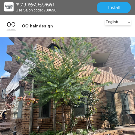
アプリでかんたん予約！
クーポン
スタッフ
Salon information
Reviews
Install
Use Salon code: 739690
OO hair design