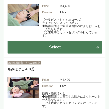
Price
￥4,400
Duration
1 hrs
【セラピストおすすめコース】
今までにないスッキリ感を♪
◆施術範囲はご要望やお悩みによりお一人お
一人異なります。
（ご来店時にカウンセリングを行っていま
す）
Select
施術範囲目安：うつぶせ全身
もみほぐし４０分
Price
￥4,400
Duration
1 hrs
筋肉・筋膜ほぐし
◆施術範囲はご要望やお悩みによりお一人お
一人異なります。
（ご来店時にカウンセリングを行っていま
す）