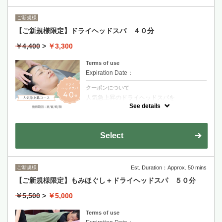
ご新規様
【ご新規様限定】ドライヘッドスパ ４０分
￥4,400
>
￥3,300
Terms of use
Expiration Date：
クーポンについて
人気急上昇のドライヘッドスパを
是非一度お試しください♪
See details
施術範囲（肩・首・頭・お顔）
噛み締め癖のある方や目の疲れが気になる方
首肩こりによる頭痛が辛い方におすすめです
◎
Select
ご新規様
Est. Duration：Approx. 50 mins
【ご新規様限定】もみほぐし＋ドライヘッドスパ ５０分
￥5,500
>
￥5,000
Terms of use