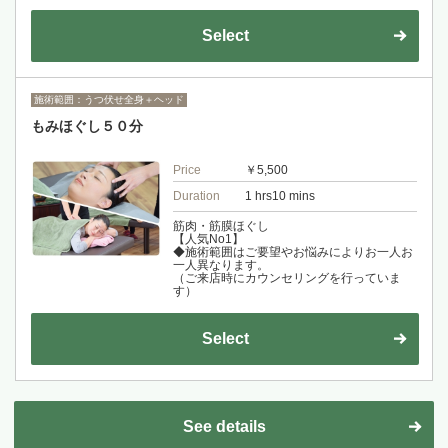
Select
施術範囲：うつ伏せ全身＋ヘッド
もみほぐし５０分
Price
￥5,500
Duration
1 hrs10 mins
筋肉・筋膜ほぐし
【人気No1】
◆施術範囲はご要望やお悩みによりお一人お
一人異なります。
（ご来店時にカウンセリングを行っていま
す）
Select
See details