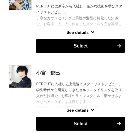
PERCUTにに新卒から入社し、確かな技術を学びスタ
イリストデビュー。
丁寧なカウンセリングと男性の髪型に特化した知識
で、お客様一人一人に似合ったスタイルを完全再現し
ます！
See details
ライフスタイルに合わせたかっこいいスタイルを提供
します！
Select
小宮 郁巳
PERCUTに入社し史上最速でスタイリストデビュー。
学生時代から研究してきたセルフスタイリングを取り
入れた技術で、お客様のライフスタイルに活かせるよ
うなヘアスタイルを提供します。
SNS総フォロワー40万人。@ikkun_78
See details
得意な技術
センターパート マッシュ シースルー、ウルフ
Select
ニュアンスパーマ ニュアンスストレート ツイスト
パーマ カルマパーマ 縮毛矯正