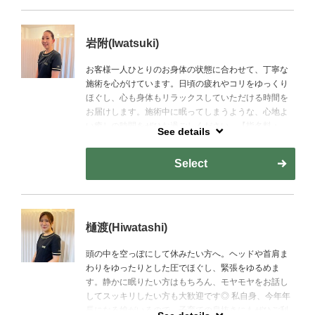
Kondo offers relaxing treatments designed to gently
ease everyday fatigue, including neck and shoulder
stiffness, as well as heaviness in the lower back.
岩附(Iwatsuki)
Her treatments mainly focus on full-body massage and
lymphatic therapy, creating a calm, soothing
お客様一人ひとりのお身体の状態に合わせて、丁寧な
experience that may leave you drifting off to sleep.
施術を心がけています。日頃の疲れやコリをゆっくり
Each session is carefully tailored to your body’s
ほぐし、心も身体もリラックスしていただける時間を
condition, so please feel free to let her know your
お届けします。施術中に眠ってしまうような、心地よ
preferred pressure level or any areas of concern.
い癒しの時間をぜひお過ごしください。【指名料：
See details
600円（税込）】
-Therapist Nomination Fee: ¥600 (tax included)-
Select
[Thoughtful Care Tailored to Each Guest]
Iwatsuki is committed to providing careful, attentive
treatments tailored to each guest’s body condition.
She gently eases everyday fatigue and stiffness,
helping you relax both physically and mentally.
樋渡(Hiwatashi)
Please enjoy a soothing, peaceful moment of care—so
comfortable that you may find yourself drifting off to
頭の中を空っぽにして休みたい方へ。ヘッドや首肩ま
sleep.
わりをゆったりとした圧でほぐし、緊張をゆるめま
す。静かに眠りたい方はもちろん、モヤモヤをお話し
-Therapist Nomination Fee: ¥600 (tax included)-
してスッキリしたい方も大歓迎です◎ 私自身、今年年
長になる娘がいるので、子育ての息抜きにもぜひご利