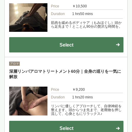
Price
￥10,500
Duration
1 hrs50 mins
筋肉を緩めるボディケア（もみほぐし）頭か
ら足先まで！とことん90分の贅沢な時間を。
Select
アロマ
深層リンパアロマトリートメント60分｜全身の巡りを一気に
解放
Price
￥9,200
Duration
1 hrs20 mins
リンパに優しくアプローチして、自律神経を
整えます。頭からつま先まで、老廃物を押し
流して、心身ともにリラックス♪
Select