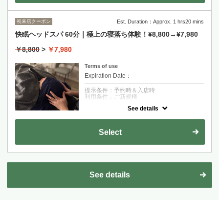
初来店クーポン
Est. Duration：Approx. 1 hrs20 mins
快眠ヘッドスパ 60分｜極上の寝落ち体験！¥8,800→¥7,980
￥8,800
>
￥7,980
Terms of use
Expiration Date：
提示条件：予約時＆入店時
利用条件：ご新規様
See details
クーポンについて
60分間の極上の入眠体験。デコルテ周りもほ
ぐすことで、疲れにくい身体づくりを目指し
Select
ます。
See details