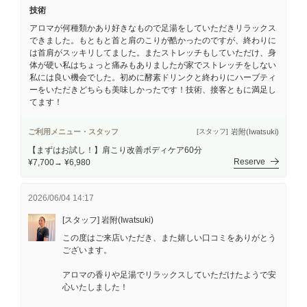
技術
アロマが何種類かあり好きなもので足湯をしていただきリラックス
できました。もともと首と肩のこりが酷かったのですが、終わりに
は首肩がスッキリしてました。またストレッチもしていただけ、身
体が硬い私はちょっと痛みもありましたが家でストレッチをしない
私には良い機会でした。初めに酵素ドリンクと終わりにハーブティ
ーをいただきどちらも美味しかったです！技術、接客ともに満足し
てます！
ご利用メニュー・スタッフ
岩附(Iwatsuki)
[スタッフ]
【まずはお試し！】肩こり改善ボディケア60分
Reserve
¥7,700→ ¥6,980
2026/06/04 14:17
[スタッフ] 岩附(Iwatsuki)
この度はご来店いただき、また嬉しい口コミをありがとう
ございます。
アロマの香りや足湯でリラックスしていただけたようで安
心いたしました！