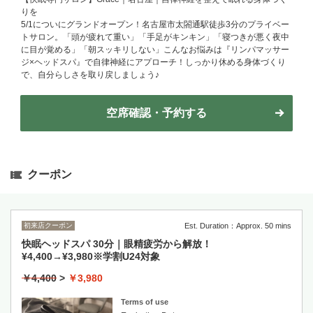
りを
5/1についにグランドオープン！名古屋市太閤通駅徒歩3分のプライベー
トサロン。「頭が疲れて重い」「手足がキンキン」「寝つきが悪く夜中
に目が覚める」「朝スッキリしない」こんなお悩みは『リンパマッサー
ジ×ヘッドスパ』で自律神経にアプローチ！しっかり休める身体づくり
で、自分らしさを取り戻しましょう♪
空席確認・予約する
クーポン
初来店クーポン
Est. Duration：Approx. 50 mins
快眠ヘッドスパ 30分｜眼精疲労から解放！
¥4,400→¥3,980※学割U24対象
￥4,400
>
￥3,980
Terms of use