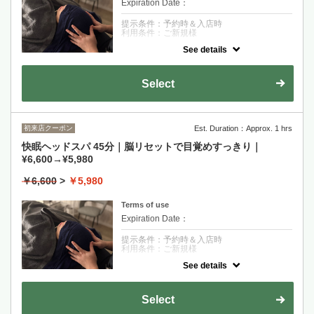
Expiration Date：
提示条件：予約時＆入店時
利用条件：ご新規様
See details
クーポンについて
ヘッドスパ30分のクイックコースです！お着
替え不要、男女におすすめです♪隙間時間、
Select
お仕事帰りにすっきりしませんか？
初来店クーポン
Est. Duration：Approx. 1 hrs
快眠ヘッドスパ 45分｜脳リセットで目覚めすっきり｜
¥6,600→¥5,980
￥6,600
>
￥5,980
Terms of use
Expiration Date：
提示条件：予約時＆入店時
利用条件：ご新規様
See details
クーポンについて
極上のヘッドスパ45分。心地の良い寝落ちを
体験してください♪
Select