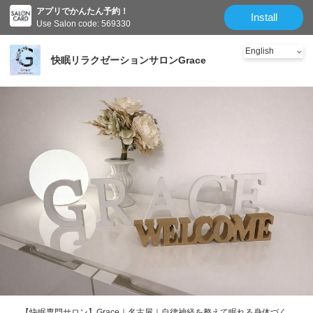
アプリでかんたん予約！
クーポン
メニュー
スタッフ
Salon information
Reviews
Install
Use Salon code: 569330
快眠リラクゼーションサロンGrace
【快眠専門サロン】Grace｜名古屋｜自律神経を整えて眠れる身体づく