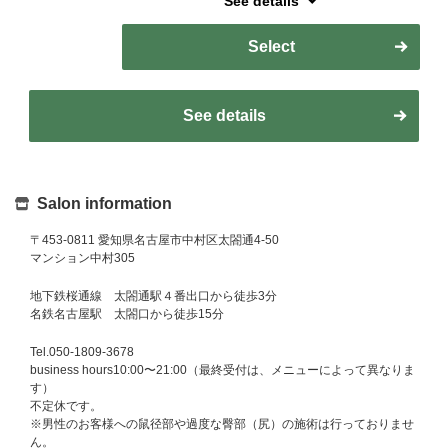
See details
用ください♪ お客様のペースに優しく寄り添います。
【指名料：600円（税込）】
Select
[A Gentle Moment to Clear Your Mind]
For those who want to empty their mind and truly rest,
Hiwatashi offers gentle care focused on the head,
See details
neck, and shoulders, using slow, relaxing pressure to
ease tension.
Whether you would like to enjoy a quiet, sleepy
moment or simply talk things through and feel
Salon information
refreshed, you are warmly welcome.
As a mother of a daughter who will be entering her
〒453-0811 愛知県名古屋市中村区太閤通4-50
final year of kindergarten this year, she also
マンション中村305
understands the need for a little break from parenting.
She will gently support you at your own pace, creating
地下鉄桜通線 太閤通駅４番出口から徒歩3分
a calm and comforting time just for you.
名鉄名古屋駅 太閤口から徒歩15分
Tel.050-1809-3678
-Therapist Nomination Fee: ¥600 (tax included)-
business hours10:00〜21:00（最終受付は、メニューによって異なりま
す）
不定休です。
※男性のお客様への鼠径部や過度な臀部（尻）の施術は行っておりませ
ん。