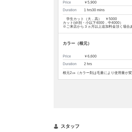
Price
￥5,900
Duration
1 hrs30 mins
学生カット（大．高） ￥5000
カット(sh別・小以下4000．中4000）
※ご来店から３ヵ月以上追加料金頂く場合あ
カラー（根元）
Price
￥6,600
Duration
2 hrs
根元2㎝（カラー剤は毛量により使用量が
スタッフ