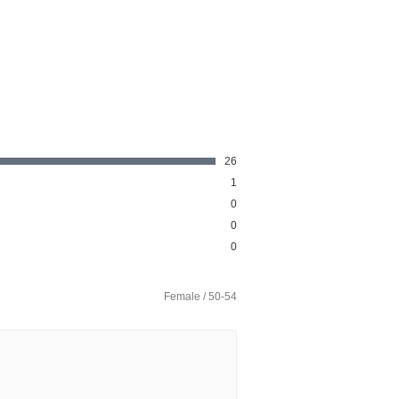
26
1
0
0
0
Female / 50-54