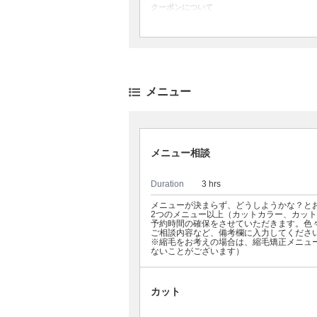
クーポンについて
デザインにより追加料金あり
メニュー
メニュー相談
Duration
3 hrs
メニューが決まらず、どうしようかな？と
2つのメニュー以上（カットカラー、カッ
予約時間の確保をさせていただきます。色
ご相談内容など、備考欄に入力してくださ
※縮毛をお考えの場合は、縮毛矯正メニュ
ないことがございます）
カット