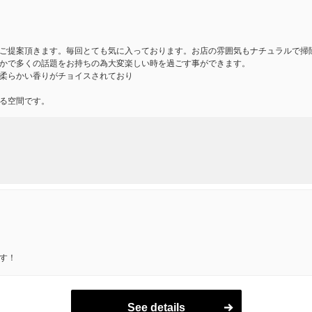
ご提案頂きます。毎回とても気に入っております。お店の雰囲気もナチュラルで掃
かで多くの話題をお持ちの為大変楽しい時を過ごす事ができます。
柔らかい香りがチョイスされており
る空間です。
す！
See details