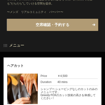
も”だらだら”していける空間を提供。
〜メンズ リアルコミュニティ バーバー〜
空席確認・予約する
メニュー
ヘアカット
Price
￥4,500
Duration
40 mins
シャンプー,シェービングなしのカットのみの
メニューです。
Greedy FOXのカット技術の高さを体感して
ください！