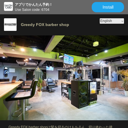
アプリでかんたん予約！
メニュー
スタッフ
Salon information
Reviews
Install
Use Salon code: 6704
Greedy FOX barber shop
Greedy FOX barber shopは髪を切るのはもちろん、切り終わった後