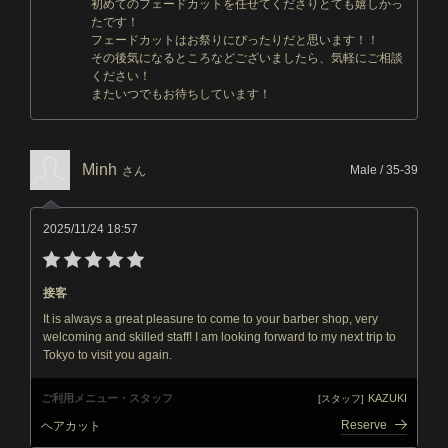
初めてのフェードカットを任せてくださりとても嬉しかっ
たです！
フェードカットはお祭りにぴったりだと思います！！
その後気になるところなどございましたら、気軽にご相談
ください！
またいつでもお待ちしています！
Minh
Male / 35-39
さん
2025/11/24 18:57
接客
It is always a great pleasure to come to your barber shop, very
welcoming and skilled staff! I am looking forward to my next trip to
Tokyo to visit you again.
ご利用メニュー・スタッフ
KAZUKI
[スタッフ]
Reserve
ヘアカット