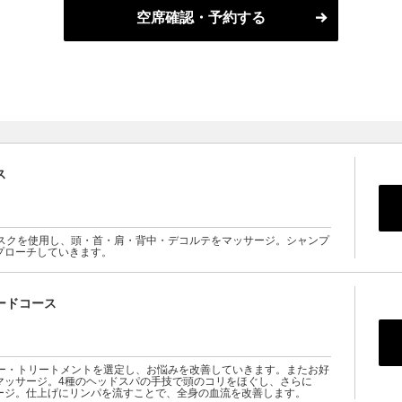
空席確認・予約する
ス
マスクを使用し、頭・首・肩・背中・デコルテをマッサージ。シャンプ
プローチしていきます。
ードコース
プー・トリートメントを選定し、お悩みを改善していきます。またお好
マッサージ。4種のヘッドスパの手技で頭のコリをほぐし、さらに
ージ。仕上げにリンパを流すことで、全身の血流を改善します。