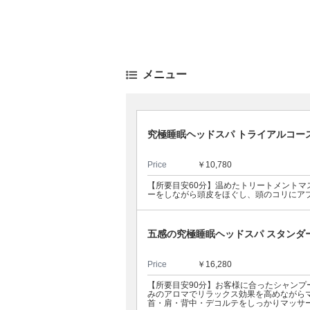
メニュー
究極睡眠ヘッドスパ トライアルコー
Price
￥10,780
【所要目安60分】温めたトリートメント
ーをしながら頭皮をほぐし、頭のコリにア
五感の究極睡眠ヘッドスパ スタンダ
Price
￥16,280
【所要目安90分】お客様に合ったシャン
みのアロマでリラックス効果を高めながら
首・肩・背中・デコルテをしっかりマッサ