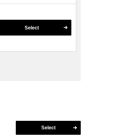
Select
Select