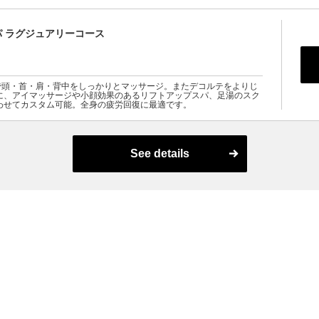
 ラグジュアリーコース
で頭・首・肩・背中をしっかりとマッサージ。またデコルテをよりじ
に、アイマッサージや小顔効果のあるリフトアップスパ、足湯のスク
わせてカスタム可能。全身の疲労回復に最適です。
See details