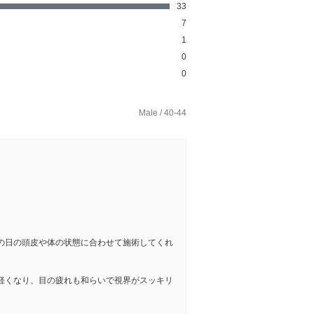
33
7
1
0
0
Male / 40-44
の日の頭皮や体の状態に合わせて施術してくれ
軽くなり、目の疲れも和らいで視界がスッキリ