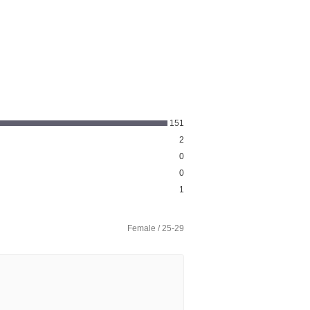
151
2
0
0
1
Female / 25-29