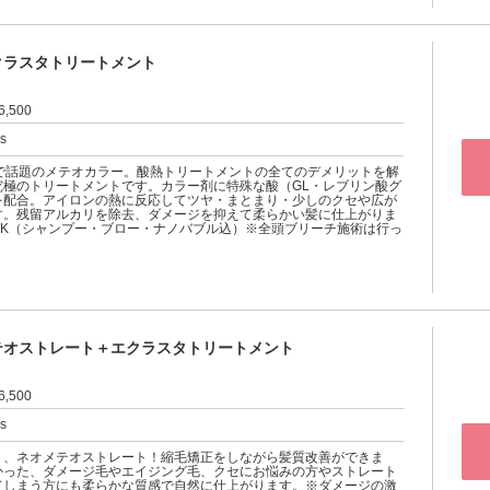
クラスタトリートメント
6,500
rs
ubeで話題のメテオカラー。酸熱トリートメントの全てのデメリットを解
究極のトリートメントです。カラー剤に特殊な酸（GL・レブリン酸グ
を配合。アイロンの熱に反応してツヤ・まとまり・少しのクセや広が
す。残留アルカリを除去、ダメージを抑えて柔らかい髪に仕上がりま
OK（シャンプー・ブロー・ナノバブル込）※全頭ブリーチ施術は行っ
テオストレート＋エクラスタトリートメント
6,500
rs
ト、ネオメテオストレート！縮毛矯正をしながら髪質改善ができま
かった、ダメージ毛やエイジング毛、クセにお悩みの方やストレート
てしまう方にも柔らかな質感で自然に仕上がります。※ダメージの激