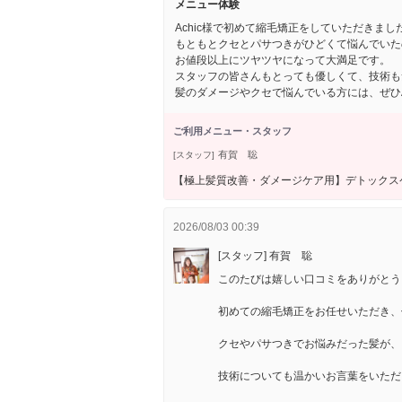
メニュー体験
Achic様で初めて縮毛矯正をしていただきまし
もともとクセとパサつきがひどくて悩んでいた
お値段以上にツヤツヤになって大満足です。
スタッフの皆さんもとっても優しくて、技術も
髪のダメージやクセで悩んでいる方には、ぜひA
ご利用メニュー・スタッフ
有賀 聡
[スタッフ]
【極上髪質改善・ダメージケア用】デトック
2026/08/03 00:39
[スタッフ] 有賀 聡
このたびは嬉しい口コミをありがとう
初めての縮毛矯正をお任せいただき、
クセやパサつきでお悩みだった髪が、
技術についても温かいお言葉をいただ