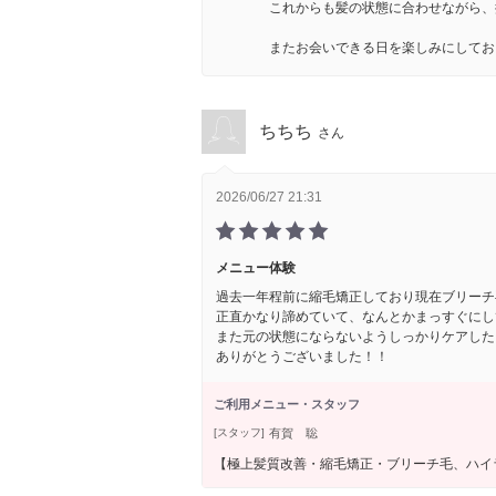
これからも髪の状態に合わせながら、
またお会いできる日を楽しみにしてお
ちちち
さん
2026/06/27 21:31
メニュー体験
過去一年程前に縮毛矯正しており現在ブリーチ
正直かなり諦めていて、なんとかまっすぐにし
また元の状態にならないようしっかりケアした
ありがとうございました！！
ご利用メニュー・スタッフ
有賀 聡
[スタッフ]
【極上髪質改善・縮毛矯正・ブリーチ毛、ハ