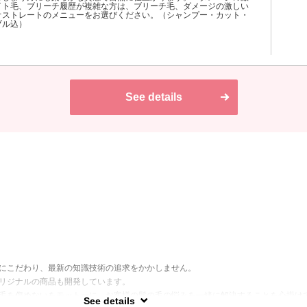
イト毛、ブリーチ履歴が複雑な方は、ブリーチ毛、ダメージの激しい
オストレートのメニューをお選びください。（シャンプー・カット・
ブル込）
See details
にこだわり、最新の知識技術の追求をかかしません。
リジナルの商品も開発しています。
毛を傷めないをモットーに、お客様の髪の毛の悩みを一緒に解決することを心掛け
See details