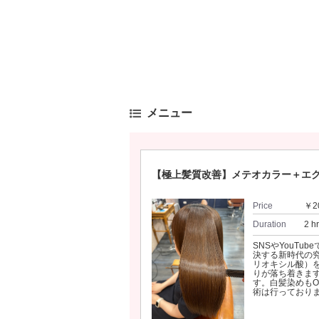
メニュー
【極上髪質改善】メテオカラー＋エ
Price
￥2
Duration
2 h
SNSやYouT
決する新時代の
リオキシル酸）
りが落ち着きま
す。白髪染めも
術は行っており