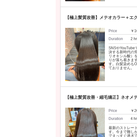
【極上髪質改善】メテオカラー＋エ
Price
￥1
Duration
2 h
SNSやYouT
決する新時代の
リオキシル酸）
りが落ち着きま
す。白髪染めも
ておりません。
【極上髪質改善・縮毛矯正】ネオメ
Price
￥2
Duration
4 h
最新のストレー
す。今まで難し
でまっすぐ過ぎ