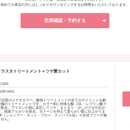
初めての来店の方にはしっかりカウンセリングするお時間をいただいております。
空席確認・予約する
クラスタトリートメント＋ツヤ髪カット
0,000
rs30 mins
ubeで話題のメテオカラー。酸熱トリートメントの全てのデメリットを解
究極のトリートメントです。カラー剤に特殊な酸（GL・レブリン酸グ
を配合。アイロンの熱に反応してツヤ・まとまり・少しのクセや広が
す。残留アルカリを除去、ダメージを抑えて柔らかい髪に仕上がりま
OK（シャンプー・カット・ブロー・ナノバブル込）※全頭ブリーチ施
ません。