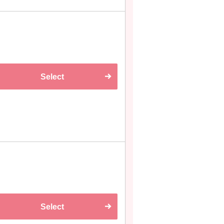
Select
Select