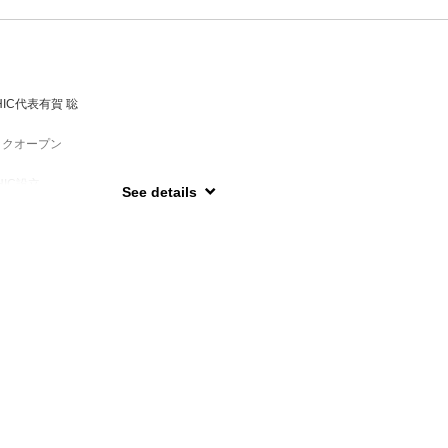
方、お気軽にご相談下さい。
ル
に仕上がるストレート
からの大の阪神ファンで阪神命です）12球団すべての本拠地で観戦しました。甲子
IC代表有賀 聡
スポットです☆
ックオープン
で声が枯れるまで応援する。
ライブに行くこと。
HIC設立
See details
オール金賞受賞
う
アカタログ」にて、「全国＆海外版 厳選ヘアサロン10選」に選出される。
ルシャンプー・トリートメント発売
ケミカルもしっかり学び、カットやカラーのデザインはもちろん、髪の毛を傷ませ
は一人しか出来ない技術の取得、オリジナルメニューを開発している。