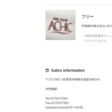
います。
ダメージ等でお悩みの
■得意な技術・スタイ
髪質改善・自然な感じ
フリー
■趣味・特技
阪神の応援（小さい時
伊勢崎市株式会社 ACH
は自分の一番のパワー
■マイブーム
・1995年美容室アシ
阪神の応援はガチなの
・2006年店舗拡張
アイナ・ジ・エンドの
・2015年株式会社AC
■座右の銘
・2016年COTA年間
明日やろうは馬鹿やろ
・2019年「Rayヘ
・2021年オリジナ
Salon information
美容の技術だけでなく
い施術方法や、群馬で
〒372-0817 群馬県伊勢崎市連取本町9-6
伊勢崎駅
Tel.0270237563
Fax.0270237563
business hours9:30〜20:00