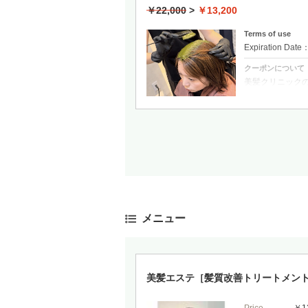
￥22,000
>
￥13,200
Terms of use
Expiration Date
クーポンについて
美髪クリニックの
ト」(世界基準の
自開発した50
へ浸透、補修さ
ヘナカラーとオ
す。
￥25,500 → ￥
メニュー
美髪エステ［髪質改善トリートメン