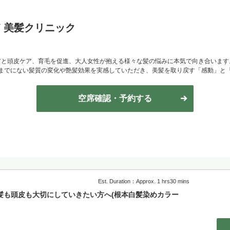
TY 美髪クリニック
アと頭皮ケア、育毛を促進、大人女性が抱える様々な髪の悩みに本気で向き合います
までにない髪質の変化や艶髪効果を実感していただき、美髪を取り戻す「感動」と
空席確認・予約する
Est. Duration：Approx. 1 hrs30 mins
髪も頭皮も大切にしていきたい方へ(根本白髪染めカラー