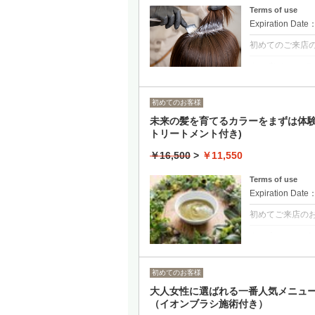
Terms of use
Expiration Date
初めてのご来店
クーポンについて
繰り返す白髪染
を目指し、根元
れから先の髪と
初めてのお客様
※こちらはヘナで
未来の髪を育てるカラーをまずは体験
トリートメント付き)
￥16,500
>
￥11,550
Terms of use
Expiration Date
初めてご来店の
クーポンについて
美髪クリニックの
ト」(世界基準の
自開発した50
初めてのお客様
へ浸透、補修さ
ヘナカラーとオ
大人女性に選ばれる一番人気メニュー
す。
（イオンブラシ施術付き）