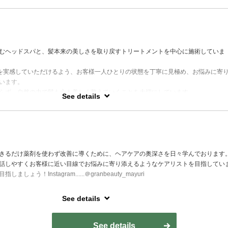
年以上
チュラル
ウンセリングを通してお客様にあったヘアケア方法をご提案しています。古代イン
 でも使われてきた 天然のハーブ、ヘナを使用した施術を得意としております。
むヘッドスパと、髪本来の美しさを取り戻すトリートメントを中心に施術していま
」とも言われている、アーユルヴェーダ、シロダーラの勉強や施術を受けることで
”を実感していただけるよう、お客様一人ひとりの状態を丁寧に見極め、お悩みに寄
やワイルド植物などの研究も趣味の一つです。
います。
らず、自然の力で髪も心も美しく整えていくことを大切にしています。
See details
ご相談ください。instagram→ @bigamiclinic.eriko
年
チュラル
く育つ環境へと導くヘッドスパを得意としています。深い癒しと変化を感じる時間
きるだけ薬剤を使わず改善に導くために、ヘアケアの奥深さを日々学んでおります
話しやすくお客様に近い目線でお悩みに寄り添えるようなケアリストを目指してい
ょう！Instagram......＠granbeauty_mayuri
きで、日々いろいろなケアを試しながら知識を深めています。
See details
チュラル
うなスパを心掛けています♪髪のお悩みが実は頭皮環境が原因だった！ということが
See details