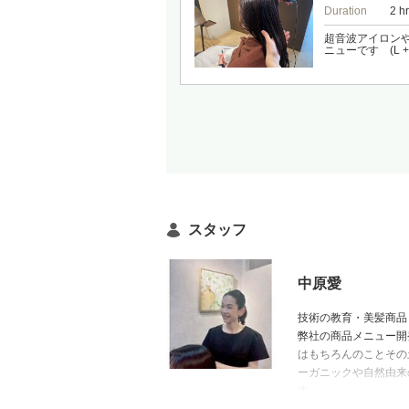
Duration
2 h
超音波アイロン
ニューです (L +¥1
スタッフ
中原愛
技術の教育・美髪商品『
弊社の商品メニュー開
はもちろんのことその
ーガニックや自然由来
す。