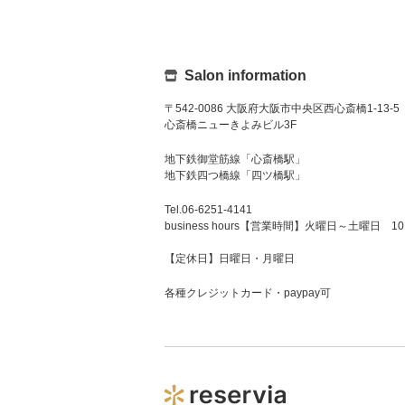
非常に多いので、ぜひ
[趣味・マイブーム]
前のお仕事の関係で着
援を楽しんでいます：
Salon information
〒542-0086 大阪府大阪市中央区西心斎橋1-13-5
心斎橋ニューきよみビル3F
地下鉄御堂筋線「心斎橋駅」
地下鉄四つ橋線「四ツ橋駅」
Tel.06-6251-4141
business hours【営業時間】火曜日～土曜日 10
【定休日】日曜日・月曜日
各種クレジットカード・paypay可