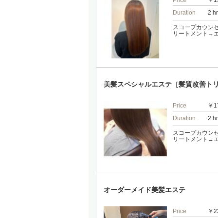
Price
￥1
Duration
2 h
スコープカウン
リートメント→エレク
美髪スペシャルエステ［髪質改善ト
Price
￥1
Duration
2 h
スコープカウン
リートメント→エレク
オーダーメイド美髪エステ
Price
￥2