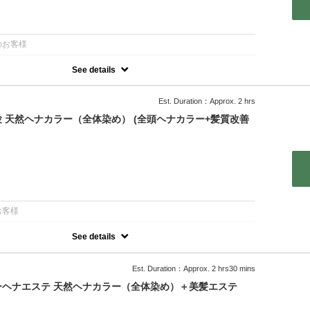
：
のお客様
See details
めによる頭皮や髪への負担が気になる方へ。ナチュラルな美髪づくり
カラーと頭皮ケアで未来の髪を守ります。白髪を隠すだけでなく、こ
頭皮の健康を考えたメニューです。
Est. Duration：Approx. 2 hrs
はなく、通常の白髪染め(ヘアカラー)で施術いたします。
 天然ヘナカラー（全体染め） (全頭ヘナカラー+髪質改善
：
お客様
See details
オーガニックヘナは国際優希認定機関より「ECOCERTエコサー
オーガニック認証団体)の認定を受けたヘナでカラーをしていき、独
種類の天然由来美容成分を、イオン導入器エレクトランサーで髪の内部
Est. Duration：Approx. 2 hrs30 mins
せていきます。
リジナルトリートメントの組み合わせで髪の本来の美しさに導きま
ヘナエステ 天然ヘナカラー（全体染め）＋美髪エステ