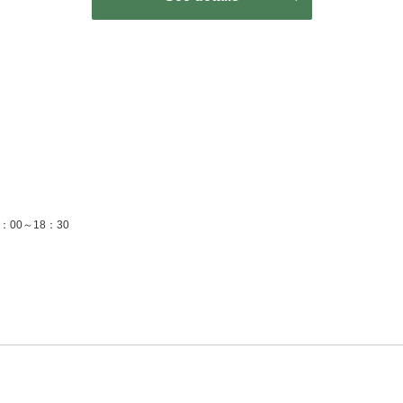
マイクロスコープでのカウンセリングとスパを体感しに来てください。
物でお出かけが好きです♪子供のころから野球観戦が好きで、最近はよく現地での応
）
：00～18：30