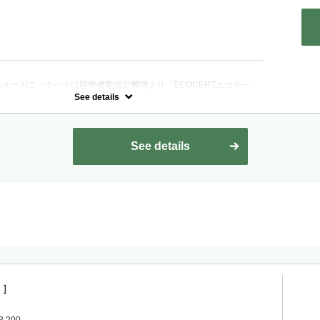
：
オーガニックヘナは国際優希認定機関より「ECOCERTエコサー
オーガニック認証団体)の認定を受けたヘナでカラーをしていき、独
See details
種類の天然由来美容成分を、イオン導入器エレクトランサーで髪の内部
せていきます。
リジナルトリートメントの組み合わせで髪の本来の美しさに導きま
See details
17,050
ト］