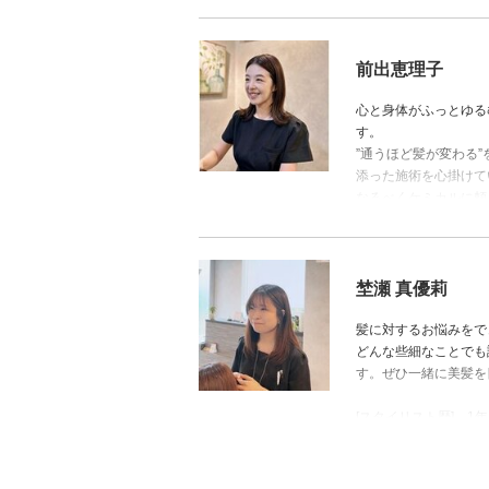
[スタイリスト歴] 20
[得意なイメージ] ナ
[得意な技術]
前出恵理子
毛髪、頭皮スコープカ
の アーユルヴェーダ
心と身体がふっとゆる
[趣味・マイブーム]
す。
「脳のトリートメント
”通うほど髪が変わる
す。オーガニック食材
添った施術を心掛けて
なるべくケミカルに頼
初めてのお客様もぜひお気軽に
[スタイリスト歴] 13
[得意なイメージ] ナ
埜瀬 真優莉
[得意な技術］
頭皮を整え、髪が美し
髪に対するお悩みをで
ご提供します。
どんな些細なことでも
[趣味・マイブーム]
す。ぜひ一緒に美髪を目指しまし
アーユルヴェーダが好
[スタイリスト歴] 1年
[得意なイメージ] ナ
[得意な技術]
優しくお疲れを流すよ