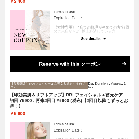
最先端脱毛機《LUMIX-A9X》で、お肌を美し
￥2,400
く保ちながら、お得に脱毛したい方は是非ご
利用ください。
Terms of use
※シェービングが必要な場合は、オプション
の追加をお願いいたします。
Expiration Date：
《女性専用》当店での脱毛が初めての方/前回
のご来店から1年以上経過している方
See details
※挙式やブライダルフォトなど、大事なご予
定の前１週間はお控えください。
クーポンについて
「一か所だけムダ毛が気になる」「自分に合
ったメニューが見つからない」「過去に全身
Reserve with this クーポン
脱毛をしていて、少しだけ毛が残ってしまっ
た」という方も多いのでは？
そんなあなたには、パーツ毎にポイントで脱
毛ができる、こちらのクーポンがおすすめ◎
さらに！初回ご来店から90日以内の再来ご予
Est. Duration：Approx. 1
【新規限定】Newフェイシャル◎男女共通おすすめプ
ラン
約で２回目以降は¥3400に！
hrs
【即効美肌＆リフトアップ】BBLフェイシャル＋首元ケア
当店の脱毛機は肌へのダメージを最小限に抑
えながら、太毛～うぶ毛、白髪にも効果抜群
初回 ¥5900 / 再来2回目 ¥5900 (税込)【2回目以降もずっとお
のSHR方式を採用◎
得！】
太くてしぶとい毛には爆抜けモード追加で１
回目から効果実感することも？！
￥5,900
最先端脱毛機《LUMIX-A9X》で、お肌を美し
く保ちながら、お得に脱毛したい方は是非ご
利用ください。
Terms of use
※シェービングが必要な場合は、オプション
Expiration Date：
の追加をお願いいたします。