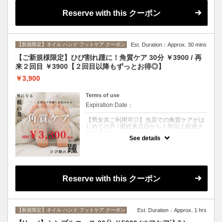
で、あなたにぴったりのお色が見つかる！
Reserve with this クーポン
上品に輝く、大人ネイルの定番デザイン♪
幅広い層に人気の“マグネットネイル”をどこ
よりもお得に体験しませんか？
・ワンカラー ・2色まで選択OK ・初回オフ
【新規限定】ネイル ハンド フットケア クーポン
Est. Duration：Approx. 30 mins
込み
【ご新規様限定】ひび割れ踵に！角質ケア 30分 ￥3900 / 再
店頭で次回予約していただくと2回目も
来２回目 ￥3900【２回目以降もずっとお得◎】
¥5900(税込)に♪
￥3,900
※オフがある場合は【オプション】にて【オ
フがある方】をお選びください。
Terms of use
Expiration Date：
【男女共ご利用可◎】当店での角質ケアがは
じめての方 / 最終来店日から１年以上経過さ
れてる方
See details
クーポンについて
足裏のカサつき、ひび割れた踵、足の臭いが
気になる方におすすめ◎
フットバス×角質除去で、硬くなった古い角
質を取り除き、足元を清潔に保ちます♪
Reserve with this クーポン
“靴や靴下が臭う” “足が疲れやすい” “ストッキ
ングが踵から破れる”
他にも、足裏の不快感でお悩みの方はぜひ一
度お試しください。
【新規限定】ネイル ハンド フットケア クーポン
Est. Duration：Approx. 1 hrs
同時に足元のネイルケア(ファイリング＋甘皮