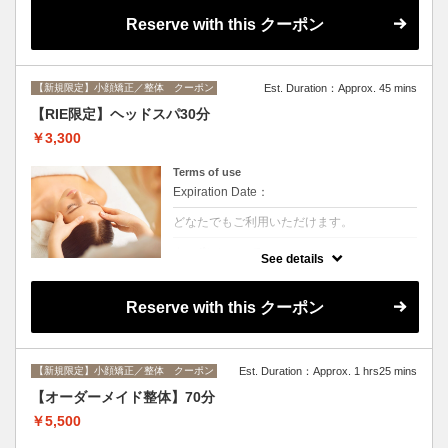
と呼ばれています。
ギーと呼ばれるバターオイルを目に浸し、目
Reserve with this クーポン
の奥の汚れを浮き出していくトリートメント
です。
花粉症の方、眼精疲労の改善、ドライアイの
改善、目のアレルギーの改善、白目のホワイ
トニング効果、目元のくすみやクマを和らげ
【新規限定】小顔矯正／整体 クーポン
Est. Duration：Approx. 45 mins
る効果もあります。
【RIE限定】ヘッドスパ30分
★注意事項★
￥3,300
・乳製品、小麦アレルギーの方は施術できま
せん。
・まつげエクステの方は オイルを使った施術
Terms of use
の為、
取れやすくなる場合や、数本取れてしまう場
Expiration Date：
合がございます。
・施術中コンタクトレンズは外していたただ
どなたでもご利用いただけます。
きますので、
ご着用の方は必ずコンタクトケースとメガネ
クーポンについて
をご持参ください。
See details
・目の中にものもらいや眼球にキズがあり治
首・肩・ヘッド・お顔など気になる箇所をオ
療中の方は
ーダーメイドで施術させていただきます。
ギーオイルがしみる場合がございます。
Reserve with this クーポン
完治してからの施術をオススメしておりま
す。
【新規限定】小顔矯正／整体 クーポン
Est. Duration：Approx. 1 hrs25 mins
【オーダーメイド整体】70分
￥5,500