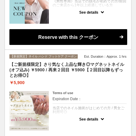
《男性専用》当店での脱毛が初めての方/前回
くださいませ。
のご来店から1年以上経過している方
See details
クーポンについて
“介護脱毛” など、デリケートゾーンのむだ毛
処理が当たり前になりつつある昨今。
脱毛する男性が、年々増加し続けています。
「毛が濃いのがコンプレックス」「夏は特に
Reserve with this クーポン
蒸れて不快に感じる」「部屋や浴室に毛が落
ちてるのを指摘されたことがある」など、
「脱毛に興味はあるけど最初の一歩が踏み出
せない…」なんて方も多いのでは？
【新規限定】ネイル ハンド フットケア クーポン
Est. Duration：Approx. 1 hrs
当店の脱毛機は肌へのダメージを最小限に抑
えながら、太毛～うぶ毛、白髪にも効果抜群
【ご新規様限定】さり気なく上品な輝き◎マグネットネイル
のSHR方式を採用◎
(オフ込み) ￥5900 / 再来２回目 ￥5900【２回目以降もずっ
太くてしぶといVIOの毛には爆抜けモードで
とお得◎】
１回目から効果実感することも？！
最先端脱毛機《LUMIX-A9X》で、お肌を美し
￥5,900
く保ちながら、お得に脱毛したい方は是非ご
利用ください。
Terms of use
さらに！初回ご来店から90日以内に次回予約
Expiration Date：
をしていただくと、2回目も同じ¥8900での
施術が可能になります◎
当店でのネイル施術がはじめての方 / 男女ご
※当日スタッフによるシェービングが必要な
利用可◎
方はオプションにて《シェービング》を必ず
選択してください。
See details
クーポンについて
※施術者は女性のみとなります。予めご了承
くださいませ。
派手なネイルが苦手な方、ネイル初心者さん
におすすめ◎
肌なじみ抜群！豊富なカラーバリエーション