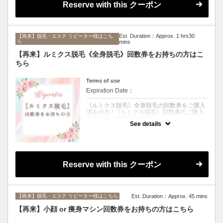
１．こちらのクーポンを選択
なります。
Reserve with this クーポン
２．担当スタッフを選択（※ご希望がなければ【ご指名のないお客様】
一度、クーポン選択画面に戻っていただき、
をお選びください）
《ルミクス脱毛》と記載のあるメニューをお
３．該当する部位を選択（※複数選択可能）
選びください。
４．ご希望の日時を選択
５．お客様情報を登録
Est. Duration：Approx. 1 hrs30
【再来】脱毛・エステ リピーター様はこち
６．ご予約完了
ら
mins
※ご利用のキャリアによって完了メールを受け取れない不具合が発生す
る可能性がございます。
【再来】ルミクス脱毛《全身脱毛》回数券をお持ちの方はこ
ご不安な方はお電話にてお問い合わせください。
ちら
※ご希望されるパーツごとに料金が異なります。
※当日シェービングが必要な方はオプション選択画面にて、必ずお選び
Terms of use
ください。
（オプション追加されませんと、お時間枠が確保できず、ご希望に沿え
Expiration Date：
ない可能性がございます。）
《ルミクス脱毛》全身脱毛の回数券をご購入
※ルミクス脱毛をご希望の方は別メニューとなります。
済みの方 / 《ルミクス脱毛》回数券のご購入
一度、クーポン選択画面に戻っていただき、《ルミクス脱毛》と記載の
と施術をご希望される方
あるメニューをお選びください。
See details
クーポンについて
ローランドのポスターが目印の最新脱毛機
《LUMIX-A9X》での全身脱毛をご希望で、ご
購入済みの回数券をお持ちの方、または回数
券をご購入後そのまま施術をご希望される方
Reserve with this クーポン
はこちらのクーポンからご予約ください。
※誤ったクーポンやメニューでご予約いただ
いた場合、マシンや時間枠が確保できず、ご
希望される施術が受けられない可能性がござ
【再来】脱毛・エステ リピーター様はこちら
Est. Duration：Approx. 45 mins
います。
ご予約の際、ご不安でしたらお電話にてお問
【再来】小顔 or 痩身マシン回数券をお持ちの方はこちら
い合わせくださいませ。