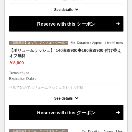
クーポンについて
See details
◆0.07mmの超極細エクステを2~4束で装着し、ふんわり繊細な仕上が
り◆自まつ毛への負担軽減◆1束の本数指定不可◆他券併用不可◆
Reserve with this クーポン
【新規限定】まつ毛・アイブロウ クーポン
Est. Duration：Approx. 1 hrs40 mins
【ボリュームラッシュ】 140束\8900◆160束\9900 付け替え
オフ無料
￥8,900
Terms of use
Expiration Date：
当店で始めてボリュームラッシュを行うお客様
クーポンについて
See details
◆0.07mmの超極細エクステを2～4束で装着し、ふんわり繊細な仕上が
り◆自まつ毛への負担軽減◆1束の本数指定不可◆他券併用不可◆
Reserve with this クーポン
【新規限定】まつ毛・アイブロウ クーポン
Est. Duration：Approx. 1 hrs