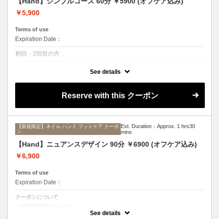
処理＋磨く艶出し)をご希望の方は、≫【オプ
【Hand】シンプルコース 60分 ￥5900 (オフケア込み)
ション】Foot◎ネイルケア 30分 ￥3300 ≪
￥5,900
をお選びください。
Terms of use
Expiration Date：
初回・2回目の方
クーポンについて
See details
ご新規様限定クーポン。
サテンマグネットワンカラーorラメグラデーションも選べます。
Reserve with this クーポン
Est. Duration：Approx. 1 hrs30
【新規限定】ネイル ハンド フットケア クーポ
ン
mins
【Hand】ニュアンスデザイン 90分 ￥6900 (オフケア込み)
￥6,900
Terms of use
Expiration Date：
クーポンについて
ご新規様限定クーポン。
当店Originalサンプルの中から選んでいただくコースです。
See details