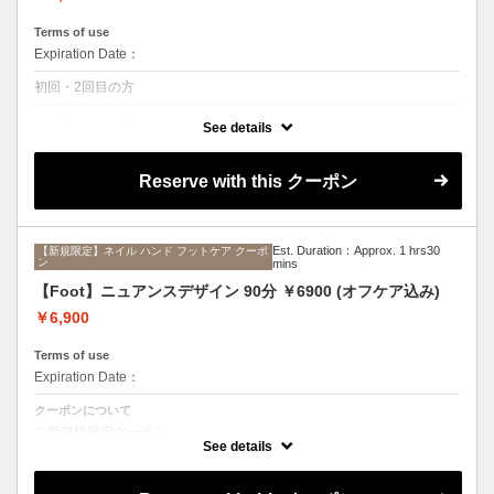
Terms of use
Expiration Date：
初回・2回目の方
クーポンについて
See details
ご新規様限定クーポン。
ラメワンカラーorマグネットネイル
Reserve with this クーポン
Est. Duration：Approx. 1 hrs30
【新規限定】ネイル ハンド フットケア クーポ
ン
mins
【Foot】ニュアンスデザイン 90分 ￥6900 (オフケア込み)
￥6,900
Terms of use
Expiration Date：
クーポンについて
ご新規様限定クーポン。
当店Originalサンプルの中から選んでいただくコースです。
See details