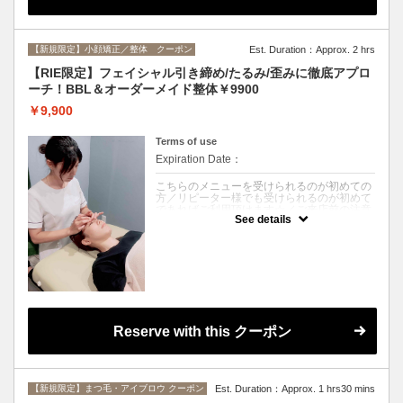
《オーダーメイド整体120分》
お顔とお身体を分けることなく時間で施術さ
せていただいているので、頭からつま先まで
全身行うことができます。
もちろん、今日は身体のみが良いとか、ヘッ
【新規限定】小顔矯正／整体 クーポン
Est. Duration：Approx. 2 hrs
ドをしっかりめにやってほしいなど
その日のご要望に合わせての施術も可能とな
【RIE限定】フェイシャル引き締め/たるみ/歪みに徹底アプロ
っております。
ーチ！BBL＆オーダーメイド整体￥9900
当日のお身体をみて施術内容や、ほぐす部位
￥9,900
の割合など決めさせていただいております。
Terms of use
Expiration Date：
こちらのメニューを受けられるのが初めての
方／リピーター様でも受けられるのが初めて
であればご利用頂けます☆／ご来店前の注意
See details
事項がございますので予約画面にてご確認お
願い致します。
クーポンについて
.大人気のフェイシャルマシンとオーダーメイ
ド整体がセットになったお得かつ速攻小顔メ
ニュー！！
フェイシャルマシンBBL→シミ、シワ、タイ
トニング効果のあるマシンを併用すること
Reserve with this クーポン
で、小顔と美肌W効果！
ハリ感が欲しい方、二重アゴが気になる方、
マリオネットラインやほうれい線、しわやた
るみを緩和◎
小顔矯正→オールハンドでお顔の歪み、衰
【新規限定】まつ毛・アイブロウ クーポン
Est. Duration：Approx. 1 hrs30 mins
え、むくみ、たるみ改善！！