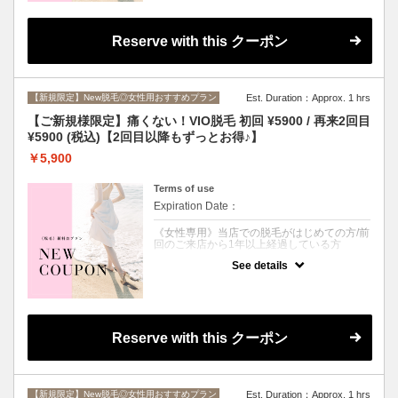
でできる《大特価クーポン》
「顔の毛は気にならない」「VIO脱毛には抵
抗がある」「既にVIOは脱毛完了していて必
要ないかな？」という方にはこちらのクーポ
Reserve with this クーポン
ンがおすすめ♪
さらに、1回目ご来店から90日以内のご予約
で、なんと2回目も¥7400でOK♪
どうせなら最初だけじゃなく２回目以降もず
【新規限定】New脱毛◎女性用おすすめプラン
Est. Duration：Approx. 1 hrs
っとお得に脱毛したくないですか？
当店の脱毛機は肌へのダメージを最小限に抑
【ご新規様限定】痛くない！VIO脱毛 初回 ¥5900 / 再来2回目
えながら、太毛～うぶ毛、白髪にも効果抜群
¥5900 (税込)【2回目以降もずっとお得♪】
のSHR方式を採用◎
痛みはほとんどなくほんのり温かい程度なの
￥5,900
で、過去に脱毛で嫌な思いをされた方や途中
で断念された方にもおすすめ！
お肌を美しく保ちながら、お得に脱毛したい
Terms of use
方は是非ご利用ください。
Expiration Date：
《女性専用》当店での脱毛がはじめての方/前
回のご来店から1年以上経過している方
See details
クーポンについて
“フェムケア”や“介護脱毛” など、デリケート
ゾーンのむだ毛処理が当たり前になりつつあ
る昨今。
「興味はあるけど最初の一歩が踏み出せな
い…」なんて方も多いのでは？
Reserve with this クーポン
当店の脱毛機は肌へのダメージを最小限に抑
えながら、太毛～うぶ毛、白髪にも効果抜群
のSHR方式を採用◎
太くてしぶといVIOの毛には爆抜けモードで
【新規限定】New脱毛◎女性用おすすめプラン
Est. Duration：Approx. 1 hrs