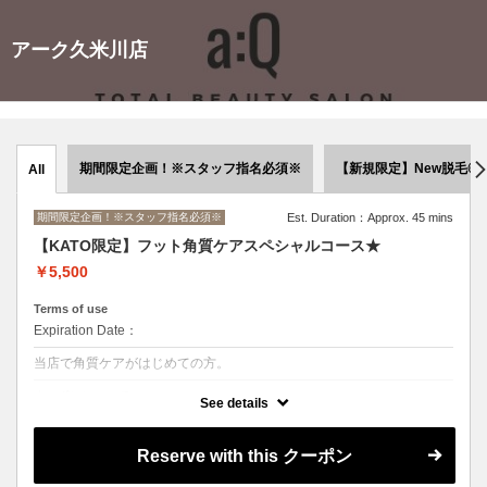
アーク久米川店
期間限定企画！※スタッフ指名必須※
【新規限定】New脱毛◎
All
期間限定企画！※スタッフ指名必須※
Est. Duration：Approx. 45 mins
【KATO限定】フット角質ケアスペシャルコース★
￥5,500
Terms of use
Expiration Date：
当店で角質ケアがはじめての方。
クーポンについて
See details
パドルを使った角質ケア＋スクラブ＋保湿マッサージ
Reserve with this クーポン