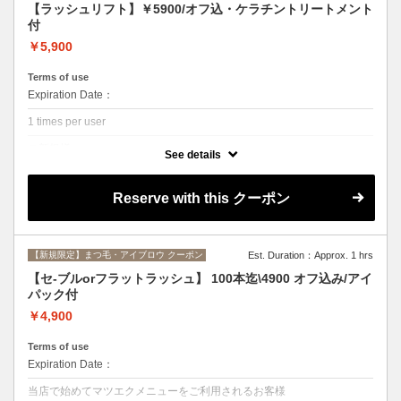
朝ムクミで目が重たい方、フェイスライン、
【ラッシュリフト】￥5900/オフ込・ケラチントリートメント
二重あご、顎関節の歪みなど、小顔になりた
付
い方◎
￥5,900
※コース内にカウンセリング含む
Terms of use
Expiration Date：
1 times per user
ご新規様
See details
クーポンについて
人気の立ち上げ（パリジェンヌ）タイプ、カールタイプ、どちらも対応
Reserve with this クーポン
可能◎エクステオフ込み、ケラチントリートメント付き！
【新規限定】まつ毛・アイブロウ クーポン
Est. Duration：Approx. 1 hrs
【セ-ブルorフラットラッシュ】 100本迄\4900 オフ込み/アイ
パック付
￥4,900
Terms of use
Expiration Date：
当店で始めてマツエクメニューをご利用されるお客様