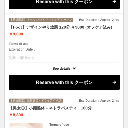
Reserve with this クーポン
【新規限定】ネイル ハンド フットケア クーポン
Est. Duration：Approx. 2 hrs
【Foot】デザインやり放題 120分 ￥9000 (オフケア込み)
￥9,000
Terms of use
Expiration Date：
初回・2回目の方
クーポンについて
See details
ご新規様限定クーポン。
ニュアンスネイルのやり放題コース。
持ち込みデザイン可能。
Reserve with this クーポン
※こちらのコースご希望の方はデザインの確認をさせていただくため、
ご来店前までにLINE＠からメッセージを送信して下さい。
【新規限定】眼精疲労・ドライアイ の方
Est. Duration：Approx. 2 hrs
【男女◎】小顔整体＋ネトラバスティ 100分
￥8,800
Terms of use