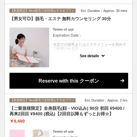
【新規限定】New脱毛◎女性用おすすめプラン
Est. Duration：Approx. 30 mins
【男女可◎】脱毛・エステ 無料カウンセリング 30分
Terms of use
Expiration Date：
当店での脱毛またはエステメニューを初めて
ご利用される方
※まつエク/アイブロウなどの《アイメニュ
See details
ー》、美容整体、ネトラバスティは対象外と
なりますので、ご希望の方は該当するメニュ
ーをお選びください。※
脱毛/光フェイシャル/BBL/小顔/リフトアップ/
スキンケア/シミ/シワ/くすみ/ニキビ/毛穴/ブ
Reserve with this クーポン
ライダル/東村山/久米川/東京
クーポンについて
当店で脱毛・エステを初めてご利用される方
はご相談のみ無料で承ります。
【新規限定】New脱毛◎女性用おすすめプラン
Est. Duration：Approx. 2 hrs
※カウセリング後に施術をご希望される方
は、施術内容の入った新規クーポンでご予約
【ご新規様限定】全身脱毛(顔・VIO込み) 90分 初回 ¥9400 /
くださいませ。
再来2回目 ¥9400 (税込)【2回目以降もずっとお得☆】
￥9,400
Terms of use