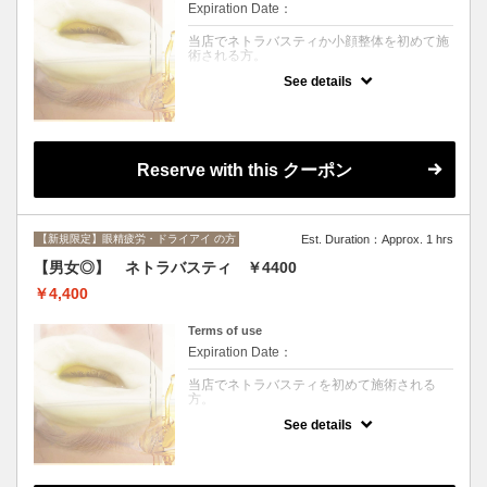
Expiration Date：
当店でネトラバスティか小顔整体を初めて施
術される方。
See details
クーポンについて
ネトラバスティの効果→花粉症などのアレル
ギー改善、眼精疲労の改善、ドライアイの改
善、目のアレルギーの改善、白目のホワイト
ニング効果、目元のくすみやクマを和らげる
効果もあります。
Reserve with this クーポン
小顔整体と合わせて行うことで深層の筋肉が
ゆるみ、深いリラクゼーション効果が期待で
きます。
【新規限定】眼精疲労・ドライアイ の方
Est. Duration：Approx. 1 hrs
【男女◎】 ネトラバスティ ￥4400
￥4,400
Terms of use
Expiration Date：
当店でネトラバスティを初めて施術される
方。
See details
クーポンについて
ネトラバスティとはインドに5000年以上前か
ら伝わる伝統医学アーユルヴェーダの一種
で、目と目の周りのセラピーで《目の温泉》