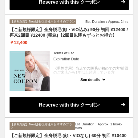
無駄に感じる」「カミソリ負け・肌荒れに悩
Reserve with this クーポン
んでいる」という方にはこちらのクーポンが
シミ/シワ/くすみ/ニキビ/毛穴/ほうれい線/た
おすすめ♪
るみ/リフトアップ/タイトニング/年齢肌/透明
感/即効性/フェイシャルエステ/八坂/久米川/東
さらに、1回目ご来店から90日以内のご予約
村山
で、なんと2回目も¥3900でOK♪
【新規限定】New脱毛◎男性用おすすめプラン
Est. Duration：Approx. 2 hrs
せっかくなら最初だけじゃなく２回目以降も
ずっとお得に脱毛したいですよね？
【ご新規様限定】全身脱毛(顔・VIO込み) 90分 初回 ¥12400 /
当店の脱毛機は肌へのダメージを最小限に抑
再来2回目 ¥12400 (税込)【2回目以降もずっとお得☆】
えながら、太毛～うぶ毛、白髪にも効果抜群
のSHR方式を採用◎
￥12,400
太くてしぶとい髭には爆抜けモードで１回目
から効果実感することも？！
最先端脱毛機《LUMIX-A9X》で、お肌を美し
Terms of use
く保ちながら、お得に脱毛したい方は是非ご
Expiration Date：
利用ください。
※必ずご自身でシェービングをしてからご来
《男性専用》当店での脱毛が初めての方/前回
店ください。
のご来店から1年以上経過している方
See details
クーポンについて
顔・VIOを含む全身脱毛が２回まで¥12400で
できちゃう夢のクーポン♪
さらに、1回目ご来店から90日以内のご予約
で、なんと2回目も¥12400！！！
どうせやるなら最初だけじゃなく２回目以降
Reserve with this クーポン
もずっとお得に通いませんか？
当店の脱毛機は肌へのダメージを最小限に抑
えながら、太毛～うぶ毛、白髪にも効果抜群
のSHR方式を採用◎
太くてしぶとい髭やVIOの毛には爆抜けモー
Est. Duration：Approx. 1 hrs45
【新規限定】New脱毛◎男性用おすすめプラ
ン
ドで１回目から効果実感することも？！
mins
最先端脱毛機《LUMIX-A9X》で、お肌を美し
【ご新規様限定】全身脱毛 (顔・VIOなし) 60分 初回 ¥10400
く保ちながら、お得に脱毛したい方は是非ご