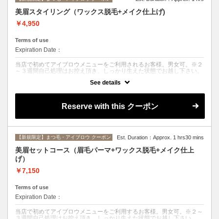
美眉スタイリング（ワックス脱毛+メイク仕上げ)
￥4,950
Terms of use
Expiration Date：
当店で初めてアイブロウメニューをご利用されるお客様。男女可。※２
～３週間自己処理はお控え頂き、しっかり生えた状態でお越し下さい。
See details
クーポンについて
≪ワックス脱毛＆メイク仕上げ≫ 黄金比を取りトレンド眉をデザイン
し、美容成分配合のソフトワックスで脱毛後、メイク仕上げ。ワックス
Reserve with this クーポン
後は形が整い角質も取れしっとりツヤツヤに。毎日の眉メイクが楽にな
ります。
【新規限定】まつ毛・アイブロウ クーポン
Est. Duration：Approx. 1 hrs30 mins
美眉セットコース（眉毛パーマ+ワックス脱毛+メイク仕上
げ）
￥7,150
Terms of use
Expiration Date：
当店で初めてアイブロウメニューをご利用するお客様。男女可。※２～
３週間自己処理はお控え頂き、しっかり生えた状態でお越し下さい。