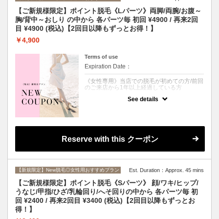
１回目から効果実感することも？！ 最先端脱
毛機《LUMIX-A9X》で、お肌を美しく保ちな
【ご新規様限定】ポイント脱毛《Lパーツ》両脚/両腕/お腹～
がら、お得に脱毛したい方は是非ご利用くだ
胸/背中～おしり の中から 各パーツ毎 初回 ¥4900 / 再来2回
さい。 ※シェービングが必要な場合は、オプ
目 ¥4900 (税込)【2回目以降もずっとお得！】
ションの追加をお願いいたします。
￥4,900
さらに！初回ご来店から90日以内に次回予約
をしていただくと、2回目も同じ¥5900での
施術が可能です◎
Terms of use
Expiration Date：
《女性専用》当店での脱毛が初めての方/前回
のご来店から1年以上経過している方
See details
※挙式やブライダルフォトなど、大事なご予
定の前１週間はお控えください。
クーポンについて
「〇〇だけ毛が濃いのが気になる」「自分に
合ったメニューが見つからない」「過去に全
Reserve with this クーポン
身脱毛をしていて、少しだけ毛が残ってる」
という方も多いのでは？
そんなあなたには、パーツ毎にポイントで脱
毛ができる、こちらのクーポンがおすすめ◎
さらに！初回ご来店から90日以内の再来ご予
【新規限定】New脱毛◎女性用おすすめプラン
Est. Duration：Approx. 45 mins
約で２回目も¥4900に！
【ご新規様限定】ポイント脱毛《Sパーツ》 顔/ワキ/ヒップ/
当店の脱毛機は肌へのダメージを最小限に抑
うなじ/甲指/ひざ/乳輪回り/へそ回りの中から 各パーツ毎 初
えながら、太毛～うぶ毛、白髪にも効果抜群
回 ¥2400 / 再来2回目 ¥3400 (税込)【2回目以降もずっとお
のSHR方式を採用◎
太くてしぶとい毛には爆抜けモード追加で１
得！】
回目から効果実感することも？！