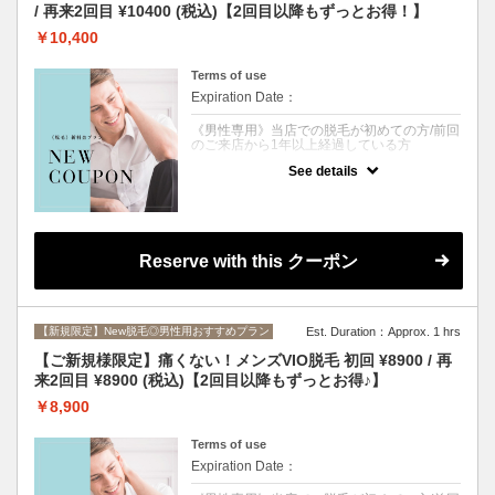
利用ください。
/ 再来2回目 ¥10400 (税込)【2回目以降もずっとお得！】
※シェービングが必要な場合は、オプション
の追加をお願いいたします。
￥10,400
※施術者は女性のみとなります。予めご了承
くださいませ。
Terms of use
Expiration Date：
《男性専用》当店での脱毛が初めての方/前回
のご来店から1年以上経過している方
See details
クーポンについて
顔・VIO以外の全身脱毛が２回まで¥10400で
できる《大特価クーポン》
「髭は残したい」「VIO脱毛には抵抗があ
る」「脱毛がどんなものか試してみたい」と
いう方にはこちらのクーポンがおすすめ♪
Reserve with this クーポン
さらに、1回目ご来店から90日以内のご予約
で、なんと2回目も¥10400でOK♪
どうせなら最初だけじゃなく２回目以降もず
っとお得に脱毛したくないですか？
【新規限定】New脱毛◎男性用おすすめプラン
Est. Duration：Approx. 1 hrs
当店の脱毛機は肌へのダメージを最小限に抑
えながら、太毛～うぶ毛、白髪にも効果抜群
【ご新規様限定】痛くない！メンズVIO脱毛 初回 ¥8900 / 再
のSHR方式を採用◎
来2回目 ¥8900 (税込)【2回目以降もずっとお得♪】
太くてしぶとい毛には爆抜けモード追加で１
回目から効果実感することも？！
￥8,900
最先端脱毛機《LUMIX-A9X》で、お肌を美し
く保ちながら、お得に脱毛したい方は是非ご
利用ください。
Terms of use
※シェービングが必要な場合は、オプション
Expiration Date：
の追加をお願いいたします。
※施術者は女性のみとなります。予めご了承