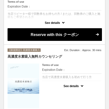
Terms of use
Expiration Date：
当店リピーター様で回数券をお持ちの方 / または、回数券のご購入と施
術をご希望される方
See details
クーポンについて
回数券をお持ちの方、または回数券のご購入と施術をご希望される方は
こちらのクーポンからご予約ください。
Reserve with this クーポン
（フェイシャル・ボディ共通）
※複数パーツをご希望される方は、お手数ですが数に応じてそれぞれご
予約を取っていただくようお願いいたします。
ご不安な方はお電話にてお問い合わせくださいませ。
【新規限定】高濃度水素吸入
Est. Duration：Approx. 30 mins
高濃度水素吸入無料カウンセリング
Terms of use
Expiration Date：
当店で高濃度水素吸入を初めて行う方
クーポンについて
See details
当店で高濃度水素吸入を初めて行う方はカウ
ンセリングの予約をお願い致します。
水素吸入【20分3300円】 【40分4400円】
機械が空いていない場合は当日カウンセリン
グのみになってしまう可能性もございますの
で、お電話かLINEでお問い合わせください。