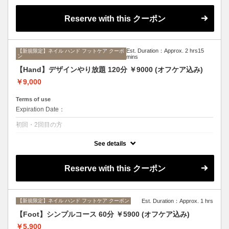
Reserve with this クーポン
Est. Duration：Approx. 2 hrs15
【新規限定】ネイル ハンド フットケア クーポ
ン
mins
【Hand】デザインやり放題 120分 ￥9000 (オフケア込み)
￥9,000
Terms of use
Expiration Date：
初回・2回目の方
クーポンについて
See details
ご新規様限定クーポン。
ニュアンスネイルのやり放題コース。
持ち込みデザイン可能。
Reserve with this クーポン
※こちらのコースご希望の方はデザインの確認をさせていただくため、
ご来店前までにLINE＠からメッセージを送信して下さい。
【新規限定】ネイル ハンド フットケア クーポン
Est. Duration：Approx. 1 hrs
【Foot】シンプルコース 60分 ￥5900 (オフケア込み)
￥5,900