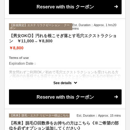
の排出を促進。
凝り固まった首や肩、肩甲骨の埋もれ、悪姿勢で体形が崩れて見える方
Reserve with this クーポン
におすすめです！
お顔のハイフと合わせることでさらに代謝UP◎小顔効果が期待できま
す。
お仕上げの濃密ジェルパックでデコルテ全体のお肌をなめらかに整えま
す。
Est. Duration：Approx. 1 hrs20
【新規限定】エステ リラクゼーション クー
☆通常￥8800→初回￥5500とお得に！☆
ポン
mins
デコルテ/首肩こり/もっこり肩/リンパドレナージュ/癒し/デトックス
【男女OK◎】汚れを根こそぎ落とす毛穴エクストラクショ
ン ￥11,000→￥8,800
￥8,800
Terms of use
Expiration Date：
男女問わずご利用OK／初めて毛穴エクストラクションを受けられる方
／既存のお客様でも当店でエクストラクション受けられるのが初めてで
あればご利用頂けます☆／ご来店前の注意事項がございますので予約画
See details
面にてご確認お願い致します。
クーポンについて
Reserve with this クーポン
毛穴に詰まった汚れを一つ一つ手作業で取り除きます。硬く固まった角
栓や埋まった産毛などを取り除くことで健康な肌へと変えます。取り除
いた後は肌のターンオーバーを促進させる《光フェイシャル》を行い肌
質改善へと導きます。日本人のデリケートな肌に考慮して専用ローショ
ンを使います。施術後3時間ほどお化粧直しができません。
【再来】脱毛・エステ リピーター様はこちら
Est. Duration：Approx. 15 mins
カウセリング⇨クレンジング⇨スチーマー下処理⇨エクストラクション⇨光
フェイシャル⇨ドライヘッドスパ⇨ジェルパック※⇨保湿
【再来】脱毛◎回数券をお持ちの方はこちら《※ご希望の部
※ジェルパックのみオプション追加￥2200
位を必ずオプション追加してください》