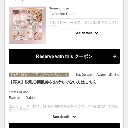
Terms of use
Expiration Date：
当店リピーター様で、脱毛の回数券をお持ち
の方 /
または、回数券ご購入後そのまま施術をご希
See details
望の方
クーポンについて
《ご予約方法》
１．こちらのクーポンを選択
２．担当スタッフを選択（※ご希望がなけれ
Reserve with this クーポン
ば【ご指名のないお客様】をお選びくださ
い）
３．該当する部位を選択（※複数選択可能）
４．ご希望の日時を選択
５．お客様情報を登録
【再来】脱毛・エステ リピーター様はこちら
Est. Duration：Approx. 15 mins
６．ご予約完了
※ご利用のキャリアによって完了メールを受
【再来】脱毛◎回数券をお持ちでない方はこちら
け取れない不具合が発生する可能性がござい
ます。
Terms of use
ご不安な方はお電話にてお問い合わせくださ
い。
Expiration Date：
※当日シェービングが必要な方はオプション
当店リピーター様で、脱毛の回数券をお持ちでない方 / 都度払いでの施
選択画面にて、必ずお選びください。
術をご希望の方
（オプション追加されませんと、お時間枠が
確保できず、ご希望に沿えない可能性がござ
See details
います。）
クーポンについて
《ご予約方法》
※ルミクス脱毛をご希望の方は別メニューと