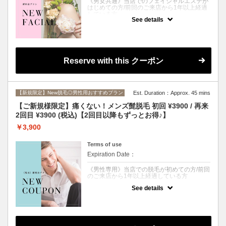
《男女共通》当店でのフェイシャルエステが
はじめての方/前回のご来店から1年以上経過
している方
See details
※男性の方：ひげが生えている箇所への施術
不可
クーポンについて
エステ業界初！光で全身のスキンケアが叶う
Reserve with this クーポン
最新の美容方法として注目されている
《BBL（ブロードバンドライト）》をお手ご
ろ価格でお試し◎
従来のトリートメントと比較すると、5倍の
美容効果があるとされ、リフトアップ・毛穴
【新規限定】New脱毛◎男性用おすすめプラン
Est. Duration：Approx. 45 mins
の引き締め・透明感アップなど施術直後から
実感していただけます。 お顔全体はもちろ
【ご新規様限定】痛くない！メンズ髭脱毛 初回 ¥3900 / 再来
ん、気になる首元のたるみやシワのケアを同
2回目 ¥3900 (税込)【2回目以降もずっとお得♪】
時におこなうことで、見た目の印象が格段に
変わります。
￥3,900
目指すのは「年齢を感じさせない美しさ」ー
いくつになっても綺麗でいたい皆様に、是非
とも体感していただきたいトリートメントで
Terms of use
す。
Expiration Date：
《男性専用》当店での脱毛が初めての方/前回
≫初回ご来店から90日以内で次回予約してい
のご来店から1年以上経過している方
ただいた方には、2回目も¥5900でご利用い
ただけます♪≪
See details
クーポンについて
使用する機器：LUMIX-A9X
男性が脱毛したいパーツTOP3に入る《髭脱
※脱毛・他の美容機器との併用不可
毛》が、２回も¥3900でできる《大特価クー
※妊娠中、もしくは妊娠の可能性のある方、
ポン》
授乳中の方への施術不可
「毎朝のお手入れが面倒」「髭剃りの時間を
※肝斑・膨らみのあるホクロへの施術不可