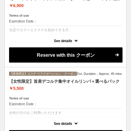
￥6,900
Terms of use
Expiration Date：
当店でカラーエクステを初めてする方
クーポンについて
See details
ロイッシュカラー！！大人気の超軽量フラットマットラッシュのカラー
エクステで、柔らかな雰囲気の可愛いお目元に◆7色から選択可◆付け
替えオフ無料◆カールJとC、太さ0.15mmのみ◆
Reserve with this クーポン
【新規限定】エステ リラクゼーション クーポン
Est. Duration：Approx. 45 mins
【女性限定】首肩デコルテ集中オイルリンパ＋選べるパック
￥5,500
Terms of use
Expiration Date：
女性の方のみご利用いただけます
クーポンについて
See details
手技にて首肩のコリをほぐし、リンパを流すことでむくみ解消・老廃物