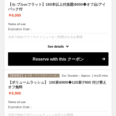
【セ-ブルorフラット】160本以上付放題\8000◆オフ込/アイ
パック付
￥8,000
Terms of use
Expiration Date：
当店で始めてマツエクメニューをご利用されるお客様
クーポンについて
See details
セーブルorフラットラッシュ毛質選択可◆付け替えオフ無料◆ヒアルロ
ン酸アイパック付◆カールJ.C.CC、長さ8~13mm、太さ0.1～0.2mm◆
デザイン自由[東村山/フラットラッシュ]
Reserve with this クーポン
【新規限定】まつ毛・アイブロウ クーポン
Est. Duration：Approx. 1 hrs20 mins
【ボリュームラッシュ】 100束\6900◆120束\7900 付け替え
オフ無料
￥6,900
Terms of use
Expiration Date：
当店で始めてボリュームラッシュを行うお客様