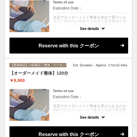
Terms of use
Expiration Date：
当店でオーダーメイド整体を初めて受けられ
る方／既存のお客様でも当店で美容整体を受
けられるのが初めてであればご利用頂けます
See details
☆／ご来店前の注意事項がございますので予
約画面にてご確認お願い致します。
クーポンについて
Reserve with this クーポン
《オーダーメイド整体70分》
お顔とお身体を分けることなく時間で施術さ
せていただいているので、頭からつま先まで
全身行うことができます。
もちろん、今日は身体のみが良いとか、ヘッ
【新規限定】小顔矯正／整体 クーポン
Est. Duration：Approx. 2 hrs15 mins
ドをしっかりめにやってほしいなど
その日のご要望に合わせての施術も可能とな
【オーダーメイド整体】120分
っております。
￥9,900
当日のお身体をみて施術内容や、ほぐす部位
の割合など決めさせていただいております。
Terms of use
Expiration Date：
当店でオーダーメイド整体を受けられるのが
初めての方／リピーター様でも当店で美容整
体を受けられるのが初めてであればご利用頂
See details
けます☆／ご来店前の注意事項がございます
ので予約画面にてご確認お願い致します。
クーポンについて
Reserve with this クーポン