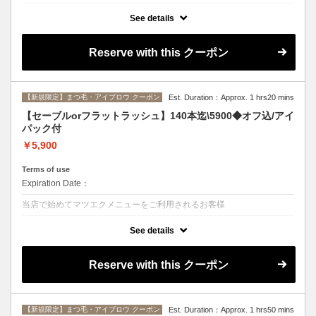
クーポンについて
See details
セーブルorフラットラッシュ毛質選択可 付け替えオフ無料 ヒアルロン
酸アイパック付 カールJ.C.CC、長さ8~13mm、太さ0.1～0.2mm デザ
イン自由[東村山/フラットラッシュ]
Reserve with this クーポン
【新規限定】まつ毛・アイブロウ クーポン
Est. Duration：Approx. 1 hrs20 mins
【セーブルorフラットラッシュ】140本迄\5900◆オフ込/アイ
パック付
￥5,900
Terms of use
Expiration Date：
当店で始めてマツエクメニューをご利用されるお客様
クーポンについて
See details
セーブルorフラットラッシュ毛質選択可◆付け替えオフ無料◆ヒアルロ
ン酸アイパック付◆カールJ.C.CC、長さ8~13mm、太さ0.1～0.2mm◆
デザイン自由[東村山/フラットラッシュ]
Reserve with this クーポン
【新規限定】まつ毛・アイブロウ クーポン
Est. Duration：Approx. 1 hrs50 mins