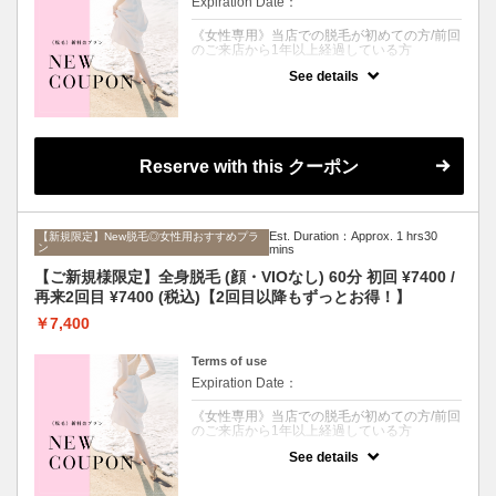
Expiration Date：
《女性専用》当店での脱毛が初めての方/前回
のご来店から1年以上経過している方
See details
クーポンについて
顔・VIOを含む全身脱毛が1回たったの¥9400
でできちゃう夢のクーポン♪
さらに、1回目ご来店から90日以内のご予約
で、なんと2回目も¥7900！！！
どうせなら最初だけじゃなく２回目以降もず
Reserve with this クーポン
っとお得に通いませんか？
当店では肌へのダメージを最小限に抑えなが
ら、太毛～うぶ毛、白髪にも効果抜群のSHR
方式を採用◎
太くてしぶといVIOの毛には爆抜けモードで
Est. Duration：Approx. 1 hrs30
【新規限定】New脱毛◎女性用おすすめプラ
ン
１回目から効果実感することも？！
mins
最先端脱毛機《LUMIX-A9X》で、お肌を美し
【ご新規様限定】全身脱毛 (顔・VIOなし) 60分 初回 ¥7400 /
く保ちながら、お得に脱毛したい方は是非ご
利用ください。
再来2回目 ¥7400 (税込)【2回目以降もずっとお得！】
※シェービングが必要な場合は、オプション
￥7,400
の追加をお願いいたします。
Terms of use
Expiration Date：
《女性専用》当店での脱毛が初めての方/前回
のご来店から1年以上経過している方
See details
クーポンについて
顔・VIO以外の全身脱毛が1回たったの¥7400