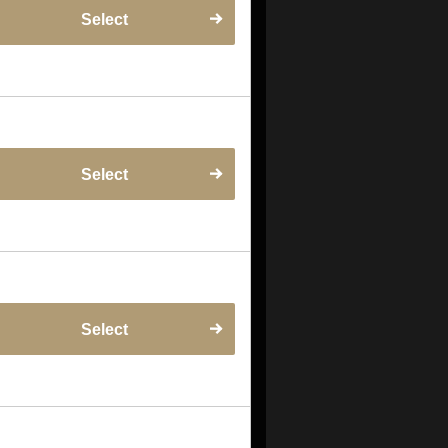
Select
Select
Select