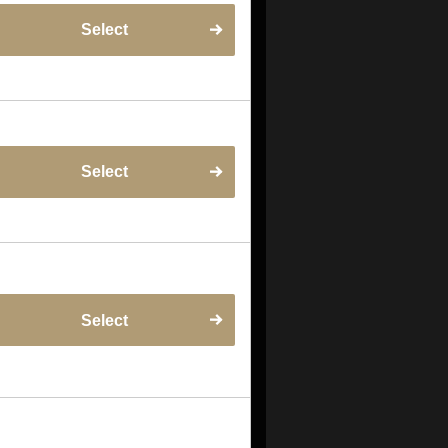
Select
Select
Select