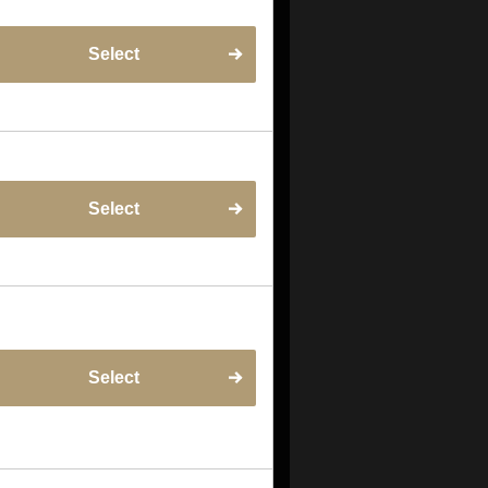
Select
Select
Select