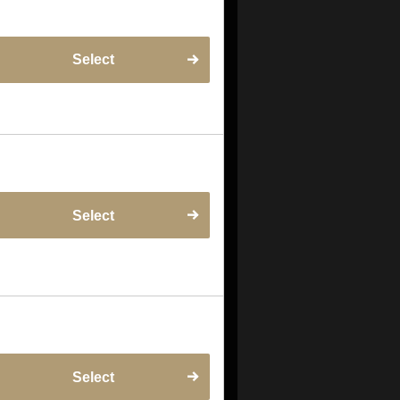
Select
Select
Select