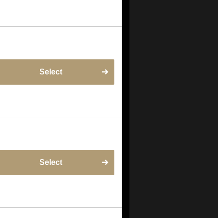
Select
Select