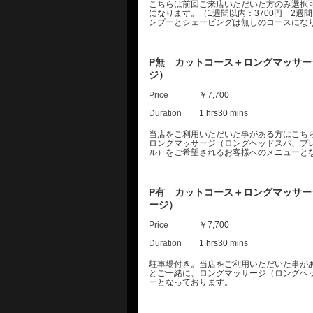
こちらは前回ご来店いただいた方のみ選択
になります。（1週間以内：3700円 2週間
ンプーとシェービングは無しのコースにな
P無 カットコース＋ロングマッサ
ジ）
Price
￥7,700
Duration
1 hrs30 mins
当店をご利用いただいた事がある方はこち
ロングマッサージ（ロングヘッドスパ、プ
ル）をご希望されるお客様へのメニューと
P有 カットコース＋ロングマッサ
ージ）
Price
￥7,700
Duration
1 hrs30 mins
駐車場付き。当店をご利用いただいた事が
とご一緒に、ロングマッサージ（ロングヘ
ーとなっております。