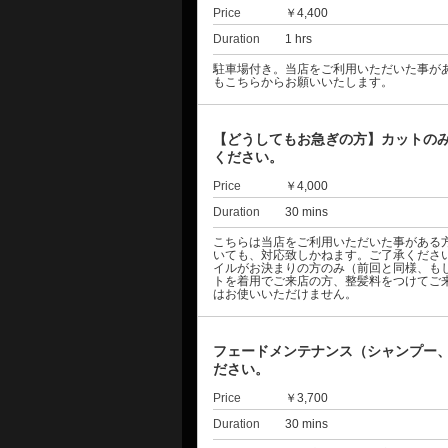
Price
￥4,400
Duration
1 hrs
駐車場付き。当店をご利用いただいた事が
もこちらからお願いいたします。
【どうしてもお急ぎの方】カットの
ください。
Price
￥4,000
Duration
30 mins
こちらは当店をご利用いただいた事がある
いても、対応致しかねます。ご了承くださ
イルがお決まりの方のみ（前回と同様、も
トを着用でご来店の方、整髪料をつけてご
はお使いいただけません。
フェードメンテナンス（シャンプー、
ださい。
Price
￥3,700
Duration
30 mins