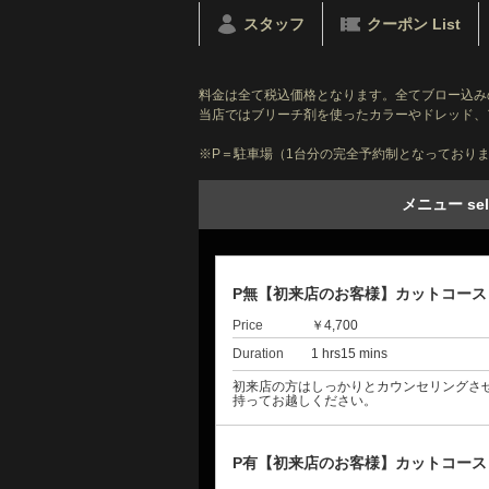
スタッフ
クーポン List
料金は全て税込価格となります。全てブロー込み
当店ではブリーチ剤を使ったカラーやドレッド、
※P＝駐車場（1台分の完全予約制となっており
メニュー sel
P無【初来店のお客様】カットコー
Price
￥4,700
Duration
1 hrs15 mins
初来店の方はしっかりとカウンセリングさ
持ってお越しください。
P有【初来店のお客様】カットコー