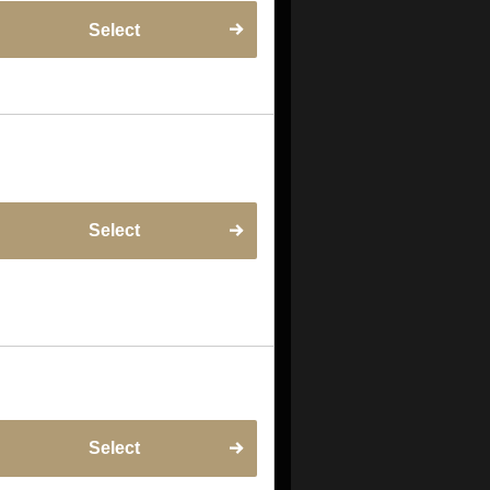
Select
Select
Select