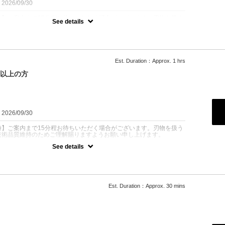
：2026/09/30
時】ご案内まで15分程お待ちいただく場合がございます。刃物を扱う
See details
技術品質維持のためご理解賜りますようお願い申し上げます。
プー+シェービング+眉毛カット+高保湿パック+肩マッサージ+セッ
Est. Duration：Approx. 1 hrs
りも広範囲（額・鼻・首まで）を丁寧にシェービング。
ゲン・プラセンタ・ヒト幹細胞配合の高保湿パックで、ハリと潤いの
間以上の方
す。
職の方に人気メニュー
が気になる男性にもおすすめ
：2026/09/30
時】ご案内まで15分程お待ちいただく場合がございます。刃物を扱う
技術品質維持のためご理解賜りますようお願い申し上げます。
See details
パーマ・カラー・マッサージ・ヘッドスパなどいつも通りのメニュー
頂きます。時間と料金はメニューにより、変動します。
Est. Duration：Approx. 30 mins