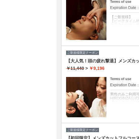
Terms of use
Expiration Date
【ご新規様】
【ピークタイム
為安全な施術と
クーポンについて
当店大人気のお
お顔の詰まった
果があります！
シェービングの
ご新規様限定クーポン
【大人気！頭の疲れ撃退】メンズカ
￥11,440
>
￥9,196
Terms of use
Expiration Date
男性のみご利用
HIROGINZA
【ピークタイム
為安全な施術と
クーポンについて
カットが終わり
て頂き、男性の
った後に頭皮の
ご新規様限定クーポン
【初回限定】メンズカットフルコース