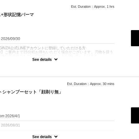
一覧
イスト／ツイストスパイラル／ピンパーマ／ラルフカール／スペイン
Est. Duration：Approx. 1 hrs
パーマ／波巻きパーマ／濡れパン／緩るパン等
+形状記憶パーマ
ーマの種類により料金変動あり
髪質・骨格に合わせて最適なスタイルをご提案
の方も安心のカウンセリング付き
：2026/09/30
GINZA公式LINEアカウントに登録していただける方
時】ご案内まで15分程お待ちいただく場合がございます。刃物を扱う
技術品質維持のためご理解賜りますようお願い申し上げます。
See details
ーム欲しい方や直毛で流れが欲しい方にオススメ！
かすだけで形ができます！
単、ラクチンに！
Est. Duration：Approx. 30 mins
ットシャンプーセット「顔剃り無」
om 2026/4/1
：2026/08/31
See details
時】ご案内まで15分程お待ちいただく場合がございます。刃物を扱う