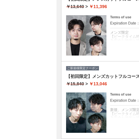
￥13,640
>
￥11,396
Terms of use
Expiration Date
メンズ限定
【ピークタイム
為安全な施術と
クーポンについて
カット+カラーシ
髪色を変えて第
※ロング料金あ
◆白髪染めから
ご新規様限定クーポン
◆仕事帰りにもO
【初回限定】メンズカットフルコー
￥15,840
>
￥13,046
Terms of use
Expiration Date
新規、メンズ限
【ピークタイム
為安全な施術と
クーポンについて
カット+アイロン
今どきのトレン