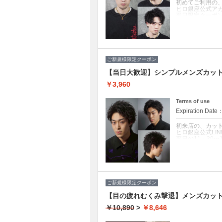
初めてご利用の
ヒロ銀座公式ア
平日限定クーポ
【ピークタイム
為安全な施術と
クーポンについて
カット+シャンプ
一番人気の本格
ご新規様限定クーポン
身だしなみを一
【当日大歓迎】シンプルメンズカッ
◆第一印象を上
◆清潔感・爽快
￥3,960
◆フェードやスキ
円
Terms of use
Expiration Date
初来店の、カッ
ヒロ銀座公式LI
平日の11：30
【ピークタイム
為安全な施術と
クーポンについて
カット+襟剃り+
お顔剃りは不要
ご新規様限定クーポン
◆清潔感のある
【目の疲れむくみ撃退】メンズカッ
◆フェードやスキ
円
￥10,890
>
￥8,646