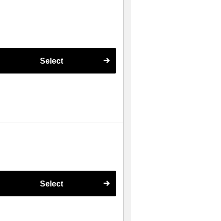
Select
Select