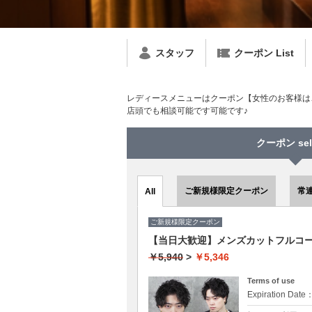
スタッフ
クーポン List
レディースメニューはクーポン【女性のお客様は
店頭でも相談可能です可能です♪
クーポン sel
ご新規様限定クーポン
常
All
ご新規様限定クーポン
【当日大歓迎】メンズカットフルコー
￥5,940
>
￥5,346
Terms of use
Expiration Date