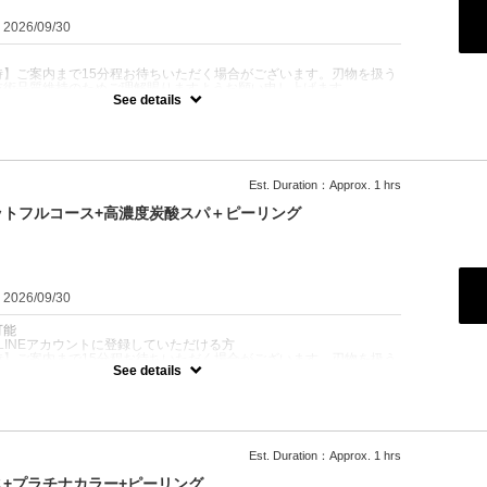
：2026/09/30
時】ご案内まで15分程お待ちいただく場合がございます。刃物を扱う
技術品質維持のためご理解賜りますようお願い申し上げます。
See details
顔のマッサージコース！！
老廃物をリンパからしっかり流し、目の疲労回復、むくみ、保湿、効
際にピーリングで角質除去！！
Est. Duration：Approx. 1 hrs
ットフルコース+高濃度炭酸スパ＋ピーリング
：2026/09/30
可能
公式LINEアカウントに登録していただける方
時】ご案内まで15分程お待ちいただく場合がございます。刃物を扱う
See details
技術品質維持のためご理解賜りますようお願い申し上げます。
ましたらシェービング、ピーリング後、頭皮専用の炭酸パックをさせ
気になる頭皮の匂、シャンプーの流し残し、毛穴の汚れをしっかり取
マッサージさせていただきます
Est. Duration：Approx. 1 hrs
+プラチナカラー+ピーリング