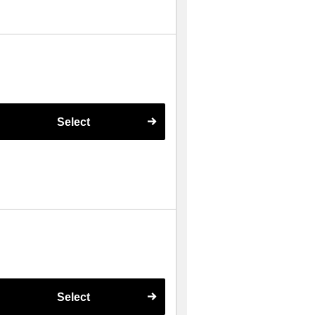
Select
Select