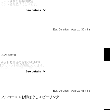
、カットされるお客様限定
カウント登録必須になります。
ン
See details
時】ご案内まで15分程お待ちいただく場合がございます。刃物を扱う
技術品質維持のためご理解賜りますようお願い申し上げます。
ー+シェービング+眉毛カット+肩マッサージ＋セット
メンズカットフルコース。
Est. Duration：Approx. 30 mins
気に整える贅沢な内容！
ト
げたいビジネスマンにも人気
感を重視したい方におすすめ
ンフェードにも変更可能※フェード+1,100円スキンフェード+1,650
：2026/09/30
トをされる男性のお客様のみOK
NEアカウント登録必須になります。
〜19：00までのご予約に限ります
See details
時】ご案内まで15分程お待ちいただく場合がございます。刃物を扱う
技術品質維持のためご理解賜りますようお願い申し上げます。
シャンプー+セット
という方におすすめのシンプルコース。
Est. Duration：Approx. 45 mins
ビジネススタイルからカジュアルまで幅広く対応
トフルコース＋お顔ほぐし＋ピーリング
ンフェードにも変更可能※フェード+1,100円スキンフェード+1,650