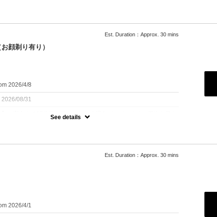
技術品質維持のためご理解賜りますようお願い申し上げます。
ー+セットのみ30分未満でのカットコースです！
Est. Duration：Approx. 30 mins
の調整ができない方はこちら！！！
（お顔剃り有り）
om 2026/4/8
：2026/08/31
時】ご案内まで15分程お待ちいただく場合がございます。刃物を扱う
See details
技術品質維持のためご理解賜りますようお願い申し上げます。
プー+シェービング+眉毛カット+肩マッサージ＋セット〉
メンズカットフルコース。
Est. Duration：Approx. 30 mins
ス迷ったらこれ！
感を重視したい方におすすめ
ンフェードにも変更可能※フェード+1,100円スキンフェード+1,650
om 2026/4/1