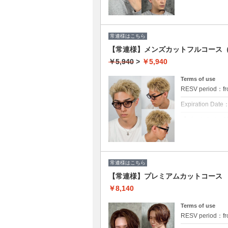
為安全な施術と
クーポンについて
カット+シャンプ
常連様はこちら
お急ぎの方時間
【常連様】メンズカットフルコース
￥5,940
>
￥5,940
Terms of use
RESV period：fr
Expiration Date
【ピークタイム
為安全な施術と
クーポンについて
〈カット+シャン
一番人気の本格
常連様はこちら
◆人気定番コー
◆清潔感・爽快
【常連様】プレミアムカットコース
◆フェードやスキ
円
￥8,140
Terms of use
RESV period：fr