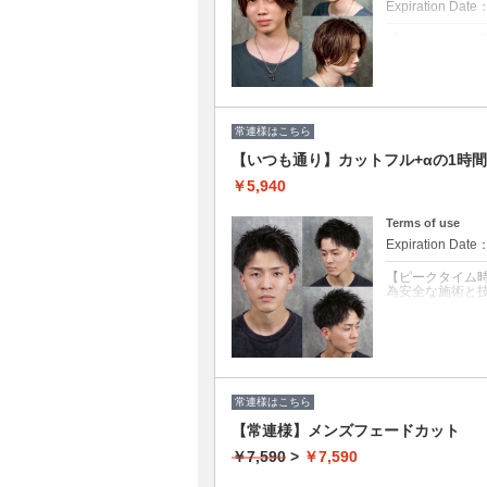
Expiration Date
【ピークタイム
為安全な施術と
クーポンについて
〈カット+シャン
ト〉
常連様はこちら
通常の顔剃りよ
仕上げはコラー
【いつも通り】カットフル+αの1時
ある肌へ導きま
◆接客業・営業
￥5,940
◆肌荒れ・乾燥
Terms of use
Expiration Date
【ピークタイム
為安全な施術と
クーポンについて
カットコースと
でご予約させて
常連様はこちら
【常連様】メンズフェードカット
￥7,590
>
￥7,590