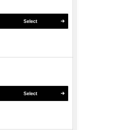
Select
Select