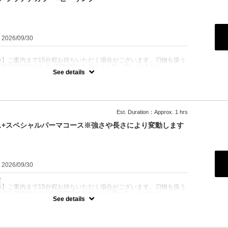
：2026/09/30
時】ご案内まで15分程お待ちいただく場合がございます。刃物を扱う
技術品質維持のためご理解賜りますようお願い申し上げます。
See details
ャンプー+シェービング+眉毛カット+肩マッサージ+セット
一印象を格上げしたい方におすすめです！
り／ブリーチ・メッシュは別クーポン対応
トレンドカラーまで対応可能
Est. Duration：Approx. 1 hrs
K！短時間で清潔感UP
ス+スペシャルパーマコース※強さや長さにより変動します
：2026/09/30
定
時】ご案内まで15分程お待ちいただく場合がございます。刃物を扱う
技術品質維持のためご理解賜りますようお願い申し上げます。
See details
パーマ(形状記憶パーマ)orロッドパーマ+シャンプー+セット
ドパーマから王道スタイルまで、幅広く対応します！