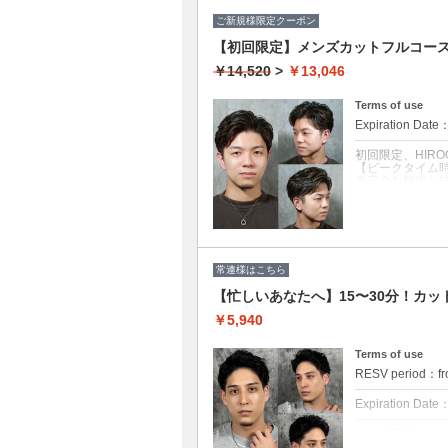
○対応可能パーマ
スパイラル／ツ
ご新規様限定クーポン
カール／カルマ
【初回限定】メンズカットフルコース
※髪の長さ・パ
◆一人ひとりの
￥14,520
>
￥13,046
◆パーマ初心者
Terms of use
Expiration Date
初回限定、HIRO
【ピークタイム
為安全な施術と
クーポンについて
トップにボリュ
ドライヤーで乾
朝のセットも簡
常連様はこちら
【忙しいあなたへ】15〜30分！カ
￥5,940
Terms of use
RESV period：fr
Expiration Date
メンズ限定
【ピークタイム