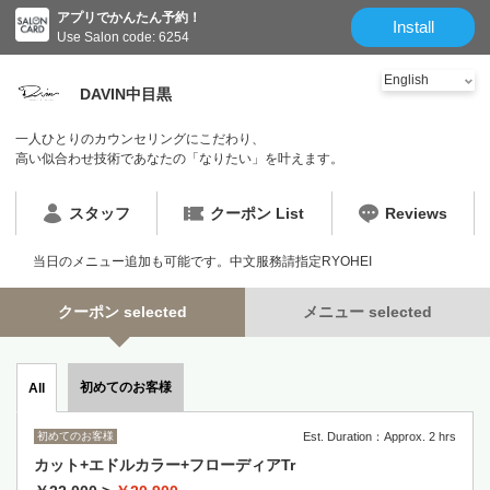
アプリでかんたん予約！
Install
Use Salon code: 6254
DAVIN中目黒
一人ひとりのカウンセリングにこだわり、
高い似合わせ技術であなたの「なりたい」を叶えます。
スタッフ
クーポン List
Reviews
当日のメニュー追加も可能です。中文服務請指定RYOHEI
クーポン selected
メニュー selected
初めてのお客様
All
初めてのお客様
Est. Duration：Approx. 2 hrs
カット+エドルカラー+フローディアTr