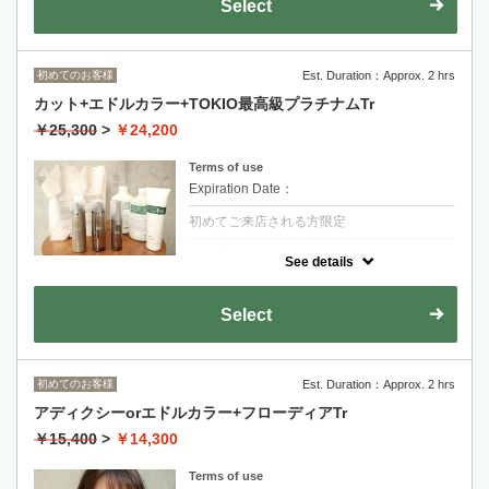
Select
oggi ottoは、ひとりひとりに合わせたオーダ
ーメイド式。
金山永周+2200
初めてのお客様
Est. Duration：Approx. 2 hrs
RYOHEI+2200
カット+エドルカラー+TOKIO最高級プラチナムTr
剪髮+染髮+oggi otto極致護髮
￥25,300
>
￥24,200
適合重度受損或追求完美髮質的客人
Terms of use
長度過鎖骨+1100~
Expiration Date：
初めてご来店される方限定
クーポンについて
See details
TOKIOシリーズ最高級ラインのプラチナムト
リートメントは、しなやかさとしっとり感を
併せ持つ独特の質感
Select
金山永周+2200
RYOHEI+2200
初めてのお客様
Est. Duration：Approx. 2 hrs
剪髮+染髮+京喚羽護髮
アディクシーorエドルカラー+フローディアTr
適合中度到重度受損髮質
￥15,400
>
￥14,300
居家保養組+1650
Terms of use