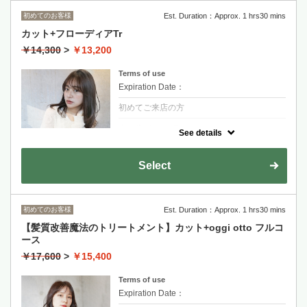
初めてのお客様
Est. Duration：Approx. 1 hrs30 mins
金山永周+2200
カット+フローディアTr
RYOHEI+2200
￥14,300
>
￥13,200
長度過鎖骨+1100~
Terms of use
Expiration Date：
初めてご来店の方
クーポンについて
See details
ダメージ部分にだけ反応する新たなケアシス
テム「バルネイドシステム」。選択的に補修
する事でベタつきのない髪本来の質感へ
Select
金山永周+2200
RYOHEI+2200
初めてのお客様
Est. Duration：Approx. 1 hrs30 mins
長度過鎖骨+1100~
剪髮+FLOWDIA護髮
【髪質改善魔法のトリートメント】カット+oggi otto フルコ
ース
適合輕度到中度受損髮質
￥17,600
>
￥15,400
Terms of use
Expiration Date：