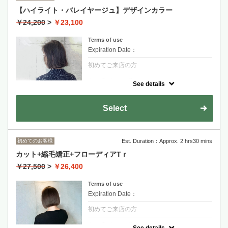
長度過鎖骨+1100~
【ハイライト・バレイヤージュ】デザインカラー
漂髮+染髮上色
￥24,200
>
￥23,100
OLAPLEX受損減低配方 +2200
Terms of use
Expiration Date：
初めてご来店の方
クーポンについて
See details
なりたいイメージをカウンセリングでしっか
り確認し、それに合ったデザインカラーをご
提案！
Select
パネル10枚まで(デザインにより追加が必要
な場合1枚ごとにブリーチ+550/カラー330)
手刷染或挑染+染髮上色
初めてのお客様
Est. Duration：Approx. 2 hrs30 mins
挑染部份上限10分區
カット+縮毛矯正+フローディアTｒ
超過部份一分區+550
金山永周+2200
￥27,500
>
￥26,400
RYOHEI+2200
Terms of use
長度過鎖骨+1100~
Expiration Date：
初めてご来店の方
クーポンについて
See details