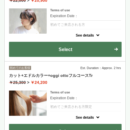
￥22,000
>
￥20,900
Terms of use
Expiration Date：
初めてご来店される方
クーポンについて
See details
業界内で話題の最新カラー剤「エドル」を使
用。
傷んだ部分に直接反応する最新システムトリ
Select
ートメント。
剪髮+染髮+FLOWDIA護髮
初めてのお客様
Est. Duration：Approx. 2 hrs
適合輕度到中度受損的髮質
カット+エドルカラー+oggi ottoフルコースTr
長度過鎖骨+1100
￥25,300
>
￥24,200
金山永周+2200
RYOHEI+2200
Terms of use
Expiration Date：
初めてご来店される方限定
クーポンについて
See details
業界内で話題の最新カラー剤「エドル」を使
用。
髪質改善魔法のトリートメントと称される