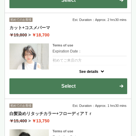
Select
ニュアンスや細かい質感を表現するコスメパ
ーマ
スタイリスト指名の場合
初めてのお客様
Est. Duration：Approx. 2 hrs30 mins
金山永周+2200
カット+コスメパーマ
RYOHEI+2200
￥19,800
>
￥18,700
Terms of use
Expiration Date：
初めてご来店の方
クーポンについて
See details
【化粧品登録された薬剤】柔らかい丸みで簡
単スタイリング
金山永周+2200
Select
RYOHEI+2200
長度過鎖骨+1100~
初めてのお客様
Est. Duration：Approx. 1 hrs30 mins
白髪染めリタッチカラー+フローディアＴｒ
￥15,400
>
￥13,750
Terms of use