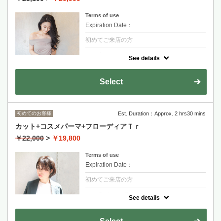
金山永周+2200
RYOHEI+2200
Terms of use
Expiration Date：
初めてご来店の方
クーポンについて
See details
【乾かすだけで形になる簡単スタイリングな
デジタルパーマ】髪質、痛みの状態に合わせ
た細かい薬剤選定
Select
金山永周+2200
RYOHEI+2200
長度過鎖骨+1100~
初めてのお客様
Est. Duration：Approx. 2 hrs30 mins
カット+コスメパーマ+フローディアＴｒ
￥22,000
>
￥19,800
Terms of use
Expiration Date：
初めてご来店の方
クーポンについて
See details
傷んだ部分に直接作用する最新バルネイドシ
ステム