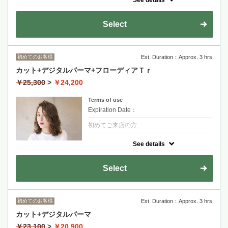
【コスメ縮毛矯正酸性変更の場合+2200】
当日髪の状態によってはコスメ縮毛矯正に変
更もしくは施術をお断りさせて頂く場合がご
Select
ざいます。
金山永周+2200
RYOHEI+2200
初めてのお客様
Est. Duration：Approx. 3 hrs
長度過鎖骨+1100~
剪髮+離子燙+FLOWDIA護髮
カット+デジタルパーマ+フローディアＴｒ
重度受損髮質可加價+2200更換低傷害藥水
￥25,300
>
￥24,200
Terms of use
Expiration Date：
初めてご来店の方
クーポンについて
See details
【乾かすだけで形になる簡単スタイリングな
デジタルパーマ】髪質、痛みの状態に合わせ
た細かい薬剤選定。
Select
【傷んだ部分に直接反応する最新バルネイド
システム】
剪髮+熱塑燙+FLOWDIA護髮
初めてのお客様
Est. Duration：Approx. 3 hrs
適合想要簡單整理吹乾繞吹就有型的客人
カット+デジタルパーマ
スタイリスト指名の場合
￥23,100
>
￥20,900