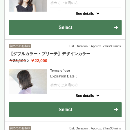
初めてご来店の方
クーポンについて
See details
話題の髪質改善魔法トリートメントはひとり
ひとりに合わせたオーダーメイド式
Select
骨格、髪質に合わせた似合わせカット
剪髮+oggi otto極致護髮
適合重度受損跟追求完美髮質的客人
初めてのお客様
Est. Duration：Approx. 2 hrs30 mins
金山永周+2200
【ダブルカラー・ブリーチ】デザインカラー
RYOHEI+2200
￥23,100
>
￥22,000
長度過鎖骨+1100~
Terms of use
Expiration Date：
初めてご来店の方
クーポンについて
See details
ブリーチカラーでしかできない色味。ワンラ
ンク上の透明感を実現。
丁寧かつ的確なカウンセリングで、なりたい
Select
イメージを最大限叶えます。
金山永周+2200
RYOHEI+2200
初めてのお客様
Est. Duration：Approx. 2 hrs30 mins