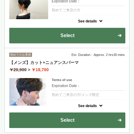
Expiration Date：
初めてご来店の方
クーポンについて
See details
シャンプーブロー込み
金山永周+2200
Select
RYOHEI+2200
初めてのお客様
Est. Duration：Approx. 2 hrs30 mins
【メンズ】カット+ニュアンスパーマ
￥20,900
>
￥18,700
Terms of use
Expiration Date：
初めてご来店の方/メンズ限定
クーポンについて
See details
ニュアンスや細かい質感を表現するコスメパ
ーマ
Select
金山永周+2200
RYOHEI+2200