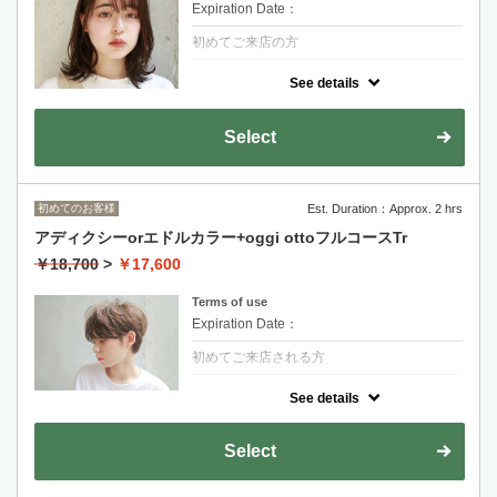
長度過鎖骨+1100
Expiration Date：
初めてご来店の方
クーポンについて
See details
ダメージ部分にだけ反応する新たなケアシス
テム「バルネイドシステム」。選択的に補修
する事でベタつきのない髪本来の質感へ
Select
シャンプーブロー込み/指名料別途
染髮+FLOWDIA護髮
初めてのお客様
Est. Duration：Approx. 2 hrs
適合輕度到中度受損髮質
アディクシーorエドルカラー+oggi ottoフルコースTr
金山永周+2200
￥18,700
>
￥17,600
RYOHEI+2200
Terms of use
長度過鎖骨+1100~
Expiration Date：
初めてご来店される方
クーポンについて
See details
なりたいイメージ合わせて選択できる最新カ
ラー剤
Select
話題の髪質改善魔法トリートメントは一人一
人に合わせたオーダーメイド式