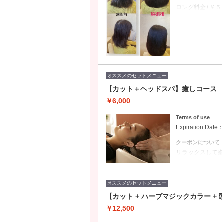
ロング料金+￥５
持続期間１～
★カラーを繰り
★年齢と共に艶
★癖で広がるよ
こんな、悩みを解決
※先天性の強い
オススメのセットメニュー
【カット＋ヘッドスパ】癒しコース
￥6,000
Terms of use
Expiration Date
クーポンについて
リラックスして
抜け毛／薄毛予防
【価格】
ショート ：
ミディアム ：
オススメのセットメニュー
ロング ：
【カット + ハーブマジックカラー 
￥12,500