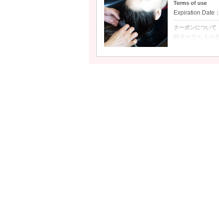
Terms of use
Expiration Date
クーポンについて
根元が立ち上が
低刺激で持ちがい
頭皮や髪に優し
カットカラー後
【価格】
ショート ：￥12
ミディアム：￥13
ロング ：￥14,