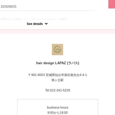
：2026/08/31
る自然なハリ感の「ハーブマジックカラー」使用！
いカラーです♪
See details
い
は、頭皮洗浄で体内と頭皮のデトックスをご実感ください。
,500
,500
500
hair design LAPAZ (ラパス)
〒981-8003 宮城県仙台市泉区南光台4-4-1
旭ヶ丘駅
Tel.022-341-5229
business hours
9:00から18:00