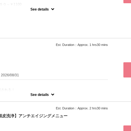
５０～￥1100
２ヶ月
See details
返してパサつきが出てきた
がなくなってきた
うになってきた
(^^♪
癖は✖
Est. Duration：Approx. 1 hrs30 mins
：2026/08/31
癒される！
／小顔効果／身体だるい／疲れてる／イライラ etc
See details
￥６０００
￥６５００
Est. Duration：Approx. 2 hrs30 mins
￥７０００
+ 頭皮洗浄】アンチエイジングメニュー