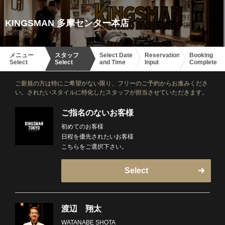
KINGSMAN 多摩センター本店
メニュー
スタッフ
Select Date
Reservation
Booking
Select
Select
and Time
Input
Complete
ご新規の方は特にご希望がない限り、フリーのご予約からお進みくださ
い。されたいスタイルに特化したスタッフが担当させていただきます。
ご指名のないお客様
初めてのお客様
日程を優先されたいお客様
こちらをご選択下さい。
Select
渡辺 翔太
WATANABE SHOTA