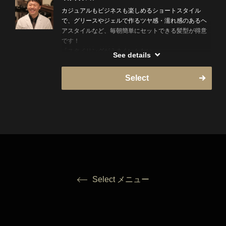
カジュアルもビジネスも楽しめるショートスタイル
で、グリースやジェルで作るツヤ感・濡れ感のあるヘ
アスタイルなど、毎朝簡単にセットできる髪型が得意
です！
「スタイリングがうまくいかない…」
See details
「セットが難しい…」
そんな方でもご自宅で再現できるよう、わかりやすく
Select
丁寧にセットの仕方を教えさせていただきます！
施術・カウンセリングは特に丁寧さを大切にしている
ので、初めての方も安心してご相談ください！
山口県出身で、漫画・アニメ・映画・バンド・古着・
アイドルなどサブカルも大好きです。
楽しくリラックスできる時間を過ごしていただけたら
嬉しいです！
Select メニュー