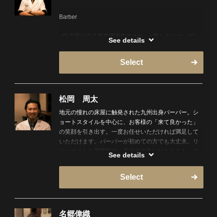
Barber
●甲子園の街兵庫県西宮市生まれ。●親しみやすいダン
See details
ディーバーバー。
この多摩の地に男らしさを追求しに来ました。キャン
Select
プや映画鑑賞にお酒など、アウトドアインドアどちら
の趣味を持っています！多趣味ならではの色々なお話
ができます！
松岡 周太
地元の憧れの床屋に触発された九州出身バーバー。シ
ョートスタイルを中心に、お客様の「来て良かった」
の笑顔を引き出す。一度お任せいただければ満足して
いただけます。バーバーが初めての方でも大丈夫。リ
ラックスした雰囲気で、居心地の良いひとときを。次
See details
世代を担うバーバーに、ぜひあなたのスタイルをお任
せ下さい。
Select
名郷偉織